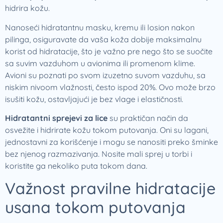
hidrira kožu.
Nanoseći hidratantnu masku, kremu ili losion nakon
pilinga, osiguravate da vaša koža dobije maksimalnu
korist od hidratacije, što je važno pre nego što se suočite
sa suvim vazduhom u avionima ili promenom klime.
Avioni su poznati po svom izuzetno suvom vazduhu, sa
niskim nivoom vlažnosti, često ispod 20%. Ovo može brzo
isušiti kožu, ostavljajući je bez vlage i elastičnosti.
Hidratantni sprejevi za lice
su praktičan način da
osvežite i hidrirate kožu tokom putovanja. Oni su lagani,
jednostavni za korišćenje i mogu se nanositi preko šminke
bez njenog razmazivanja. Nosite mali sprej u torbi i
koristite ga nekoliko puta tokom dana.
Važnost pravilne hidratacije
usana tokom putovanja