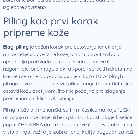
izgledate savršeno.
Piling kao prvi korak
pripreme kože
Blagi piling
je važan korak pre putovanja jer uklanja
mrtve ćelije sa površine kože, otvarajući put za bolju
apsorpciju proizvoda za negu. Kada se mrtve ćelije
nagomilaju, one mogu blokirati pore i sprečiti hidratantne
kreme i serume da prodru dublje u kožu. Izbor blagih
pilinga je važan jer agresivni pilinzi mogu izazvati iritacije i
ostaviti kožu osetljivom, što nije poželjno pre izlaganja
promenama u klimi i okruženju.
Piling može biti mehanički, sa finim česticama koje fizički
uklanjaju mrtve ćelije, ili hemijski, koji koristi blage kiseline
poput AHA ili BHA da razgrade mrtve ćelije. Bez obzira na
vrstu pilinga, važno je izabrati onaj koji je pogodan za vaš