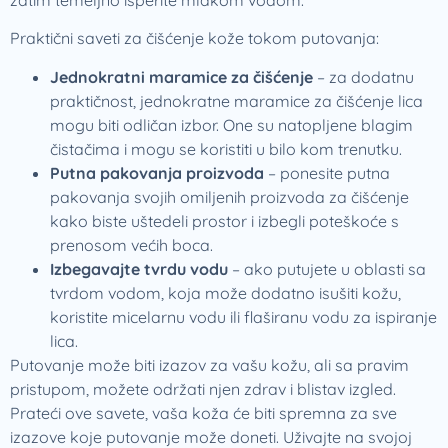
Praktični saveti za čišćenje kože tokom putovanja:
Jednokratni maramice za čišćenje
– za dodatnu
praktičnost, jednokratne maramice za čišćenje lica
mogu biti odličan izbor. One su natopljene blagim
čistačima i mogu se koristiti u bilo kom trenutku.
Putna pakovanja proizvoda
– ponesite putna
pakovanja svojih omiljenih proizvoda za čišćenje
kako biste uštedeli prostor i izbegli poteškoće s
prenosom većih boca.
Izbegavajte tvrdu vodu
– ako putujete u oblasti sa
tvrdom vodom, koja može dodatno isušiti kožu,
koristite micelarnu vodu ili flaširanu vodu za ispiranje
lica.
Putovanje može biti izazov za vašu kožu, ali sa pravim
pristupom, možete održati njen zdrav i blistav izgled.
Prateći ove savete, vaša koža će biti spremna za sve
izazove koje putovanje može doneti. Uživajte na svojoj