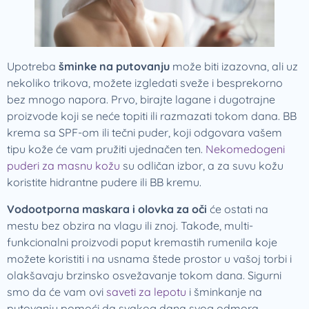
Upotreba
šminke na putovanju
može biti izazovna, ali uz
nekoliko trikova, možete izgledati sveže i besprekorno
bez mnogo napora. Prvo, birajte lagane i dugotrajne
proizvode koji se neće topiti ili razmazati tokom dana. BB
krema sa SPF-om ili tečni puder, koji odgovara vašem
tipu kože će vam pružiti ujednačen ten.
Nekomedogeni
puderi za masnu kožu
su odličan izbor, a za suvu kožu
koristite hidrantne pudere ili BB kremu.
Vodootporna maskara i olovka za oči
će ostati na
mestu bez obzira na vlagu ili znoj. Takođe, multi-
funkcionalni proizvodi poput kremastih rumenila koje
možete koristiti i na usnama štede prostor u vašoj torbi i
olakšavaju brzinsko osvežavanje tokom dana. Sigurni
smo da će vam ovi
saveti za lepotu
i šminkanje na
putovanju pomoći da svakog dana svog odmora