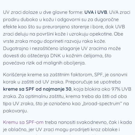
UV zraci dolaze u dve glavne forme:
UVA i UVB
. UVA zraci
prodiru duboko u kožu i odgovorni su za dugoročne
efekte kao što su preuranjeno starenje i bore, dok UVB
zraci deluju na površini kože i uzrokuju opekotine. Obe
vrste zraka mogu doprineti razvoju raka kože.
Dugotrajno i nezaštićeno izlaganje UV zracima može
dovesti do oštećenja DNK u kožnim ćelijama, što
povećava rizik od malignih oboljenja.
Korišćenje kreme sa zaštitnim faktorom, SPF, je osnovni
korak u zaštiti od UV zraka. Preporučuje se upotreba
kreme sa SPF od najmanje 30
, koja blokira oko 97% UVB
zraka. Za optimalnu zaštitu, krema treba da štiti od oba
tipa UV zraka, što je označeno kao „broad-spectrum“ na
pakovanju.
Kremu sa SPF-om
treba nanositi svakodnevno, čak i kada
je oblačno, jer UV zraci mogu prodrijeti kroz oblake i