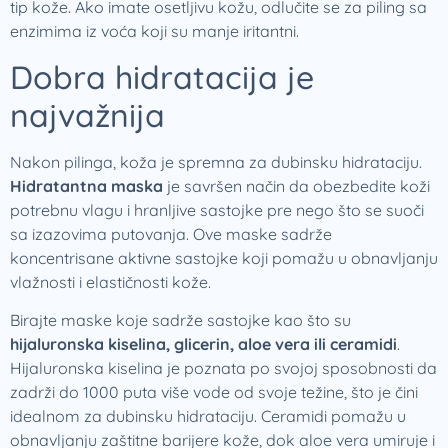
tip kože. Ako imate osetljivu kožu, odlučite se za piling sa
enzimima iz voća koji su manje iritantni.
Dobra hidratacija je
najvažnija
Nakon pilinga, koža je spremna za dubinsku hidrataciju.
Hidratantna maska
je savršen način da obezbedite koži
potrebnu vlagu i hranljive sastojke pre nego što se suoči
sa izazovima putovanja. Ove maske sadrže
koncentrisane aktivne sastojke koji pomažu u obnavljanju
vlažnosti i elastičnosti kože.
Birajte maske koje sadrže sastojke kao što su
hijaluronska kiselina, glicerin, aloe vera ili ceramidi
.
Hijaluronska kiselina je poznata po svojoj sposobnosti da
zadrži do 1000 puta više vode od svoje težine, što je čini
idealnom za dubinsku hidrataciju. Ceramidi pomažu u
obnavljanju zaštitne barijere kože, dok aloe vera umiruje i