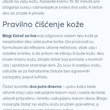
uticati na vašu kožu. Nanesite kremu 15-30 minuta pre
izlaganja suncu i obnavljajte je svaka dva sata, ili češće
ako se znojite ili plivate.
Pravilno čišćenje kože
Blagi čistač za lice
koji odgovara vašem tipu kože je
neophodan deo vaše putne torbe. Ovi proizvodi su
formulisani da efikasno uklone nečistoće, višak ulja i
ostatke šminke, a da pritom ne iritiraju ili isuše kožu. Ako
imate masnu kožu, birajte čistač koji pomaže u kontroli
ulja i sprečava stvaranje akni. Za suvu ili osetljivu kožu,
odlučite se za hidratantne čistače bez agresivnih
sastojaka, poput sulfata.
Čistač koristite
dva puta dnevno
– ujutru kako biste
uklonili znoj i ulja nakupljena tokom noći, i uveče da biste
uklonili prljavštinu i šminku sakupljenu tokom dana. Blago
masirajte čistač na vlažnu kožu kružnim pokretima, a
zatim temeljno isperite mlakom vodom.