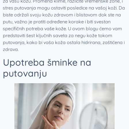
za vašu kožu. Promena klime, različite vremenske zone, i
stres putovanja mogu ostaviti posledice na vašoj koži. Da
biste održali svoju kožu zdravom i blistavom dok ste na
putu, važno je pratiti određene korake i biti svestan
specifičnih potreba vaše kože. U ovom blogu ćemo vam
predstaviti šest ključnih saveta za negu kože tokom
putovanja, kako bi vaša koža ostala hidrirana, zaštićena i
zdrava.
Upotreba šminke na
putovanju