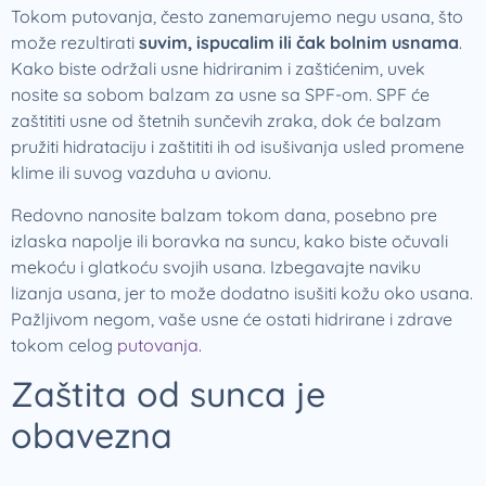
Tokom putovanja, često zanemarujemo negu usana, što
može rezultirati
suvim, ispucalim ili čak bolnim usnama
.
Kako biste održali usne hidriranim i zaštićenim, uvek
nosite sa sobom balzam za usne sa SPF-om. SPF će
zaštititi usne od štetnih sunčevih zraka, dok će balzam
pružiti hidrataciju i zaštititi ih od isušivanja usled promene
klime ili suvog vazduha u avionu.
Redovno nanosite balzam tokom dana, posebno pre
izlaska napolje ili boravka na suncu, kako biste očuvali
mekoću i glatkoću svojih usana. Izbegavajte naviku
lizanja usana, jer to može dodatno isušiti kožu oko usana.
Pažljivom negom, vaše usne će ostati hidrirane i zdrave
tokom celog
putovanja
.
Zaštita od sunca je
obavezna