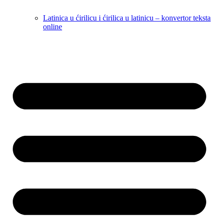
Latinica u ćirilicu i ćirilica u latinicu – konvertor teksta
online