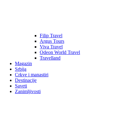
Filip Travel
Argus Tours
Viva Travel
Odeon World Travel
Travelland
Magazin
Srbija
Crkve i manastiri
Destinacije
Saveti
Zanimljivosti