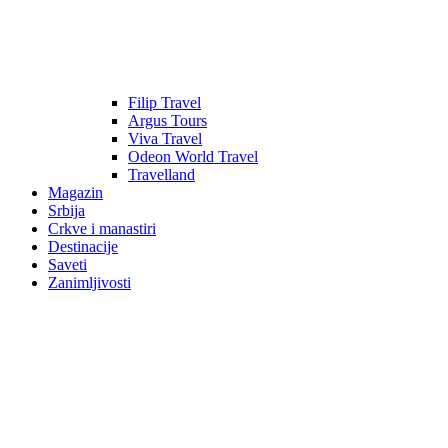
Filip Travel
Argus Tours
Viva Travel
Odeon World Travel
Travelland
Magazin
Srbija
Crkve i manastiri
Destinacije
Saveti
Zanimljivosti