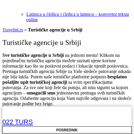
Latinica u ćirilicu i ćirilica u latinicu – konvertor teksta
online
Travelist.rs
»
Turističke agencije u Srbiji
Turističke agencije u Srbiji
Sve turističke agencije u Srbiji
na jednom mestu! Klikom na
pojedinačnu turističku agenciju možete saznati njene korisne
informacije kao što su poslovni podaci i lokacije njenih poslovnica.
Pretraga turističkih agencija Srbije za Vaše sledeće putovanje nikada
nije bila lakša. Putem naše turističke platforme potpuno
besplatno
pošaljite upit turističkoj agenciji
sa svim specifikacijama
putovanja. Za sve one koji žele da putuju, ali nisu sigurni sa kojom
agencijom –
omogućili smo
jednostavnu pretragu svih turističkih
agencija. Odaberite agenciju koja Vam najviše odgovara i na sledeće
putovanje pođite bez brige.
022 TURS
POSREDNIK