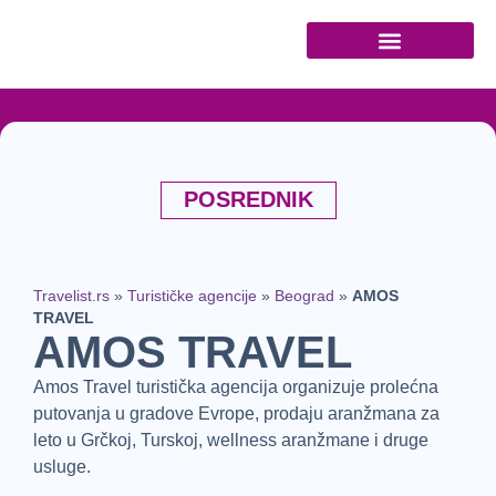
POSREDNIK
Travelist.rs
»
Turističke agencije
»
Beograd
»
AMOS
TRAVEL
AMOS TRAVEL
Amos Travel turistička agencija organizuje prolećna
putovanja u gradove Evrope, prodaju aranžmana za
leto u Grčkoj, Turskoj, wellness aranžmane i druge
usluge.