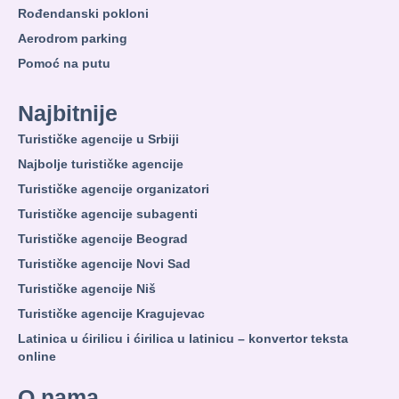
Rođendanski pokloni
Aerodrom parking
Pomoć na putu
Najbitnije
Turističke agencije u Srbiji
Najbolje turističke agencije
Turističke agencije organizatori
Turističke agencije subagenti
Turističke agencije Beograd
Turističke agencije Novi Sad
Turističke agencije Niš
Turističke agencije Kragujevac
Latinica u ćirilicu i ćirilica u latinicu – konvertor teksta
online
O nama