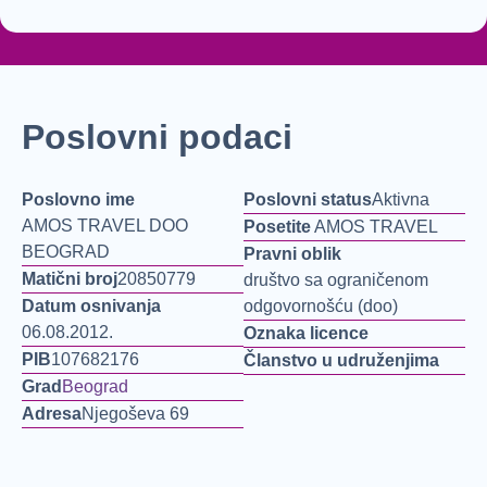
Poslovni podaci
Poslovno ime
Poslovni status
Aktivna
AMOS TRAVEL DOO
Posetite
AMOS TRAVEL
BEOGRAD
Pravni oblik
Matični broj
20850779
društvo sa ograničenom
Datum osnivanja
odgovornošću (doo)
06.08.2012.
Oznaka licence
PIB
107682176
Članstvo u udruženjima
Grad
Beograd
Adresa
Njegoševa 69