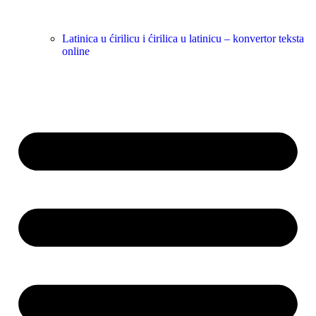
Latinica u ćirilicu i ćirilica u latinicu – konvertor teksta
online