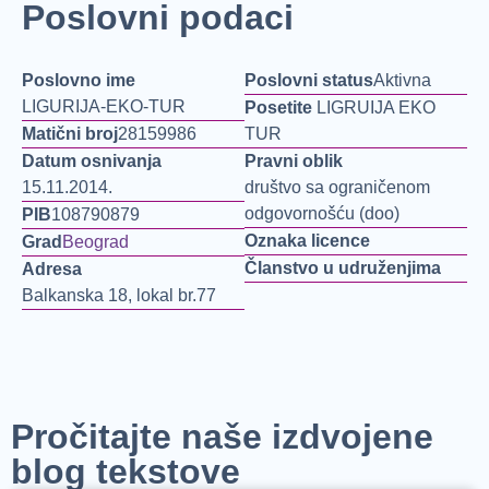
Poslovni podaci
Poslovno ime
Poslovni status
Aktivna
LIGURIJA-EKO-TUR
Posetite
LIGRUIJA EKO
Matični broj
28159986
TUR
Datum osnivanja
Pravni oblik
15.11.2014.
društvo sa ograničenom
odgovornošću (doo)
PIB
108790879
Oznaka licence
Grad
Beograd
Članstvo u udruženjima
Adresa
Balkanska 18, lokal br.77
Pročitajte naše izdvojene
blog tekstove