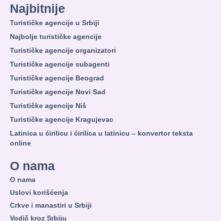
Najbitnije
Turističke agencije u Srbiji
Najbolje turističke agencije
Turističke agencije organizatori
Turističke agencije subagenti
Turističke agencije Beograd
Turističke agencije Novi Sad
Turističke agencije Niš
Turističke agencije Kragujevac
Latinica u ćirilicu i ćirilica u latinicu – konvertor teksta
online
O nama
O nama
Uslovi korišćenja
Crkve i manastiri u Srbiji
Vodič kroz Srbiju