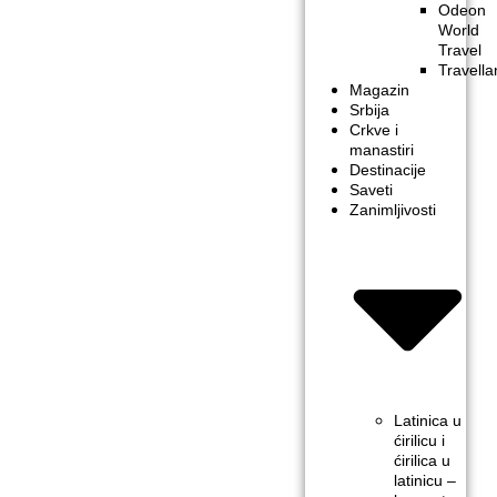
Odeon
World
Travel
Travella
Magazin
Srbija
Crkve i
manastiri
Destinacije
Saveti
Zanimljivosti
Latinica u
ćirilicu i
ćirilica u
latinicu –