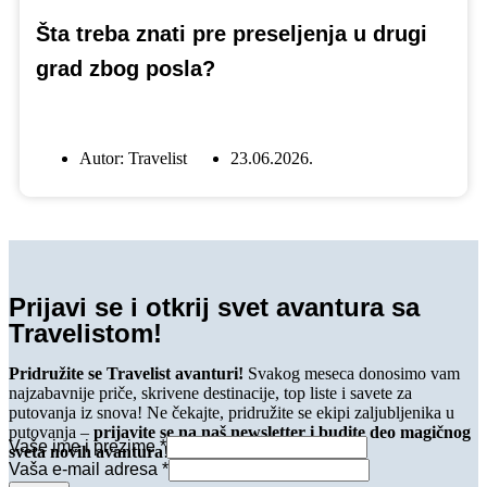
Šta treba znati pre preseljenja u drugi
grad zbog posla?
Autor:
Travelist
23.06.2026.
Prijavi se i otkrij svet avantura sa
Travelistom!
Pridružite se Travelist avanturi!
Svakog meseca donosimo vam
najzabavnije priče, skrivene destinacije, top liste i savete za
putovanja iz snova! Ne čekajte, pridružite se ekipi zaljubljenika u
putovanja –
prijavite se na naš newsletter i budite deo magičnog
Vaše ime i prezime
*
sveta novih avantura
!
Vaša e-mail adresa
*