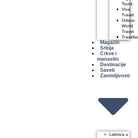
Tours
Viva
Travel
Odeon
World
Travel
Travella
Magazin
Srbija
Crkve i
manastiri
Destinacije
Saveti
Zanimljivosti
Latinica u