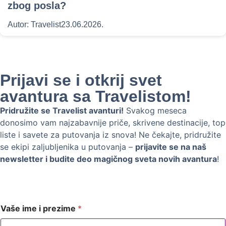
zbog posla?
Autor:
Travelist
23.06.2026.
Prijavi se i otkrij svet
avantura sa Travelistom!
Pridružite se Travelist avanturi!
Svakog meseca
donosimo vam najzabavnije priče, skrivene destinacije, top
liste i savete za putovanja iz snova! Ne čekajte, pridružite
se ekipi zaljubljenika u putovanja –
prijavite se na naš
newsletter i budite deo magičnog sveta novih avantura
!
Vaše ime i prezime
*