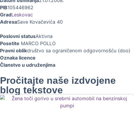
Datum osnivanja
21.01.2008.
PIB
105446962
Grad
Leskovac
Adresa
Save Kovačevića 40
Poslovni status
Aktivna
Posetite
MARCO POLLO
Pravni oblik
društvo sa ograničenom odgovornošću (doo)
Oznaka licence
Članstvo u udruženjima
Pročitajte naše izdvojene
blog tekstove