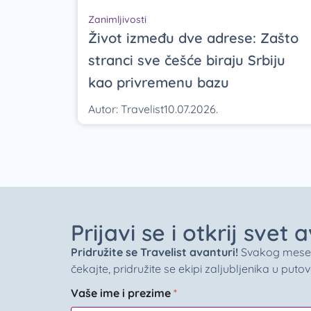
Zanimljivosti
Život između dve adrese: Zašto
stranci sve češće biraju Srbiju
kao privremenu bazu
Autor:
Travelist
10.07.2026.
Prijavi se i otkrij svet
Pridružite se Travelist avanturi!
Svakog meseca 
čekajte, pridružite se ekipi zaljubljenika u puto
Vaše ime i prezime
*