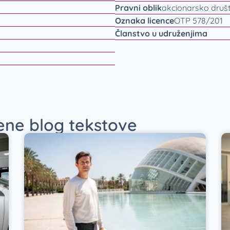
Pravni oblik
akcionarsko druš
Oznaka licence
OTP 578/201
Članstvo u udruženjima
jene blog tekstove