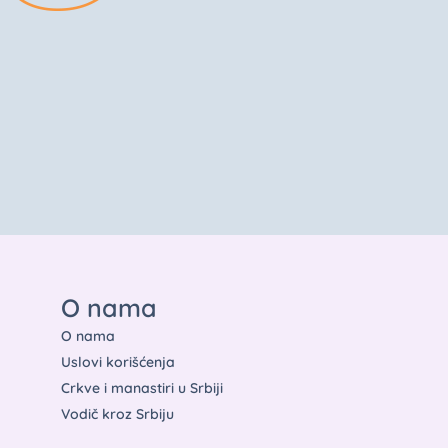
O nama
O nama
Uslovi korišćenja
Crkve i manastiri u Srbiji
Vodič kroz Srbiju