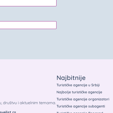
Najbitnije
Turističke agencije u Srbiji
Najbolje turističke agencije
Turističke agencije organizatori
tu, društvu i aktuelnim temama.
Turističke agencije subagenti
velist.rs