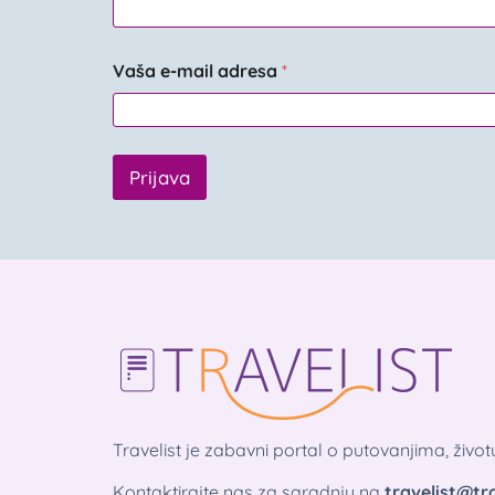
Vaša e-mail adresa
*
Prijava
Travelist je zabavni portal o putovanjima, živo
Kontaktirajte nas za saradnju na
travelist@tra