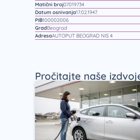
Matični broj
07019734
Datum osnivanja
17.02.1947.
PIB
100002006
Grad
Beograd
Adresa
AUTOPUT BEOGRAD NIS 4
Pročitajte naše izdvo