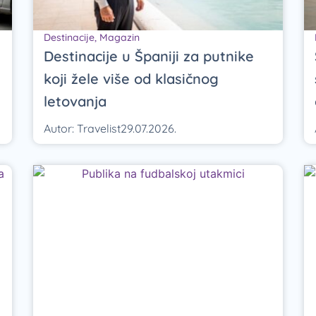
Destinacije
,
Magazin
Destinacije u Španiji za putnike
koji žele više od klasičnog
letovanja
Autor:
Travelist
29.07.2026.