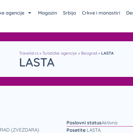
čke agencije
Magazin
Srbija
Crkve i manastiri
Des
Travelist.rs
»
Turističke agencije
»
Beograd
»
LASTA
LASTA
Poslovni status
Aktivna
GRAD (ZVEZDARA)
Posetite
LASTA