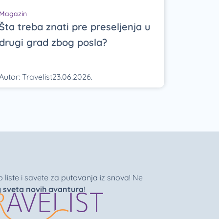
Magazin
Šta treba znati pre preseljenja u
drugi grad zbog posla?
Autor:
Travelist
23.06.2026.
liste i savete za putovanja iz snova! Ne
g sveta novih avantura
!