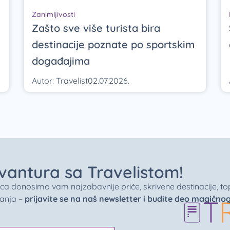
Zanimljivosti
Zašto sve više turista bira
destinacije poznate po sportskim
događajima
Autor:
Travelist
02.07.2026.
 avantura sa Travelistom!
donosimo vam najzabavnije priče, skrivene destinacije, top 
vanja –
prijavite se na naš newsletter i budite deo magično