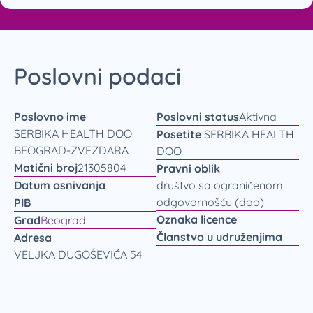
Poslovni podaci
Poslovno ime
Poslovni status
Aktivna
SERBIKA HEALTH DOO
Posetite
SERBIKA HEALTH
BEOGRAD-ZVEZDARA
DOO
Matični broj
21305804
Pravni oblik
Datum osnivanja
društvo sa ograničenom
odgovornošću (doo)
PIB
Oznaka licence
Grad
Beograd
Članstvo u udruženjima
Adresa
VELJKA DUGOŠEVIĆA 54