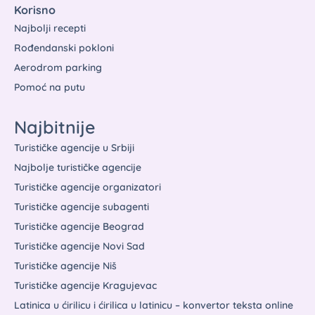
Korisno
Najbolji recepti
Rođendanski pokloni
Aerodrom parking
Pomoć na putu
Najbitnije
Turističke agencije u Srbiji
Najbolje turističke agencije
Turističke agencije organizatori
Turističke agencije subagenti
Turističke agencije Beograd
Turističke agencije Novi Sad
Turističke agencije Niš
Turističke agencije Kragujevac
Latinica u ćirilicu i ćirilica u latinicu – konvertor teksta online