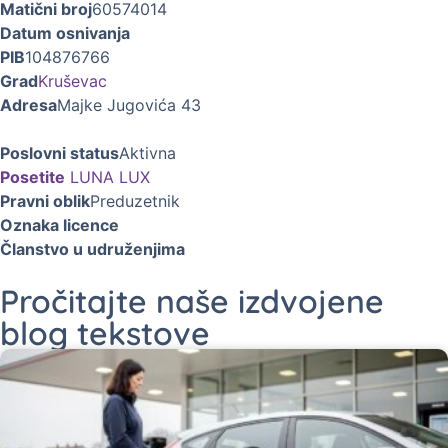
Matični broj
60574014
Datum osnivanja
PIB
104876766
Grad
Kruševac
Adresa
Majke Jugovića 43
Poslovni status
Aktivna
Posetite
LUNA LUX
Pravni oblik
Preduzetnik
Oznaka licence
Članstvo u udruženjima
Pročitajte naše izdvojene
blog tekstove