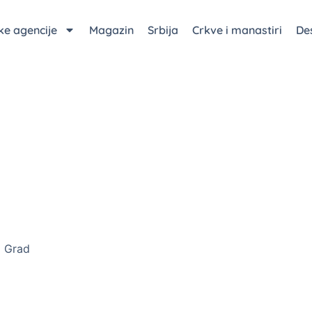
čke agencije
Magazin
Srbija
Crkve i manastiri
Des
 Grad