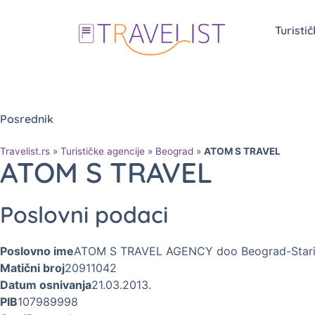
Turisti
Posrednik
Travelist.rs
»
Turističke agencije
»
Beograd
»
ATOM S TRAVEL
ATOM S TRAVEL
Poslovni podaci
Poslovno ime
ATOM S TRAVEL AGENCY doo Beograd-Stari
Matični broj
20911042
Datum osnivanja
21.03.2013.
PIB
107989998