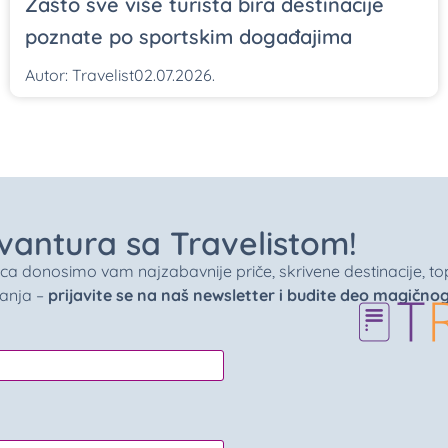
Zašto sve više turista bira destinacije
poznate po sportskim događajima
Autor:
Travelist
02.07.2026.
 avantura sa Travelistom!
donosimo vam najzabavnije priče, skrivene destinacije, top 
vanja –
prijavite se na naš newsletter i budite deo magično