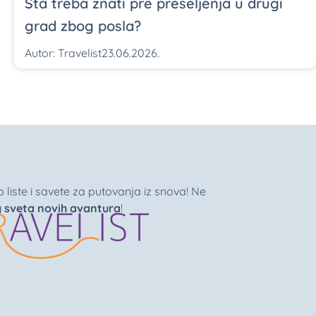
Šta treba znati pre preseljenja u drugi
grad zbog posla?
Autor:
Travelist
23.06.2026.
liste i savete za putovanja iz snova! Ne
g sveta novih avantura
!