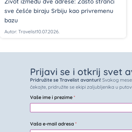
Život između dve adrese: Zašto stranci
sve češće biraju Srbiju kao privremenu
bazu
Autor:
Travelist
10.07.2026.
Prijavi se i otkrij svet
Pridružite se Travelist avanturi!
Svakog meseca 
čekajte, pridružite se ekipi zaljubljenika u puto
Vaše ime i prezime
*
Vaša e-mail adresa
*