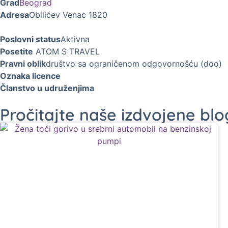
Grad
Beograd
Adresa
Obilićev Venac 1820
Poslovni status
Aktivna
Posetite
ATOM S TRAVEL
Pravni oblik
društvo sa ograničenom odgovornošću (doo)
Oznaka licence
Članstvo u udruženjima
Pročitajte naše izdvojene bl