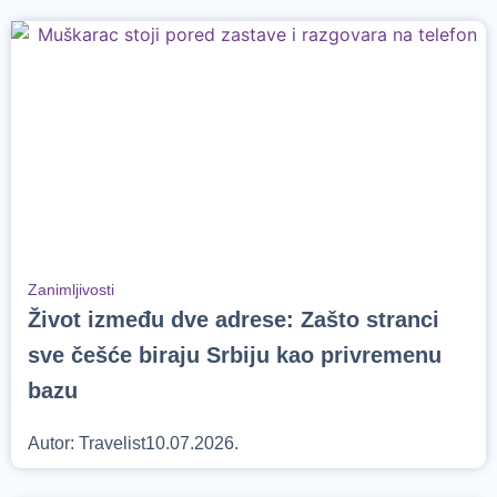
Zanimljivosti
Život između dve adrese: Zašto stranci
sve češće biraju Srbiju kao privremenu
bazu
Autor:
Travelist
10.07.2026.