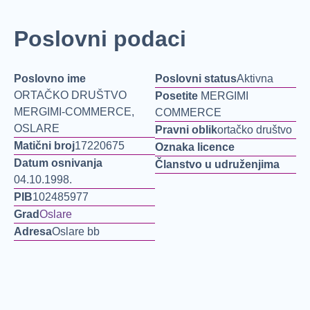
Poslovni podaci
Poslovno ime
Poslovni status
Aktivna
ORTAČKO DRUŠTVO
Posetite
MERGIMI
MERGIMI-COMMERCE,
COMMERCE
OSLARE
Pravni oblik
ortačko društvo
Matični broj
17220675
Oznaka licence
Datum osnivanja
Članstvo u udruženjima
04.10.1998.
PIB
102485977
Grad
Oslare
Adresa
Oslare bb