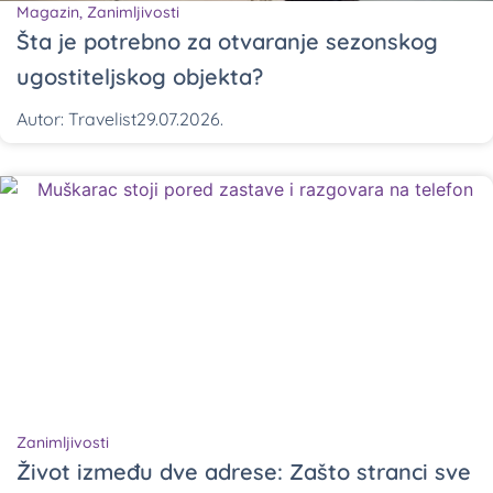
Magazin
,
Zanimljivosti
Šta je potrebno za otvaranje sezonskog
ugostiteljskog objekta?
Autor:
Travelist
29.07.2026.
Zanimljivosti
Život između dve adrese: Zašto stranci sve