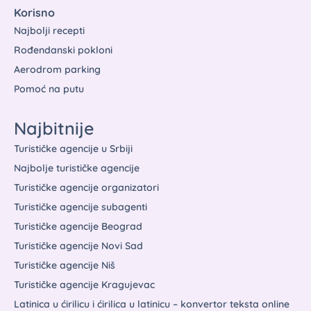
Korisno
Najbolji recepti
Rođendanski pokloni
Aerodrom parking
Pomoć na putu
Najbitnije
Turističke agencije u Srbiji
Najbolje turističke agencije
Turističke agencije organizatori
Turističke agencije subagenti
Turističke agencije Beograd
Turističke agencije Novi Sad
Turističke agencije Niš
Turističke agencije Kragujevac
Latinica u ćirilicu i ćirilica u latinicu – konvertor teksta online