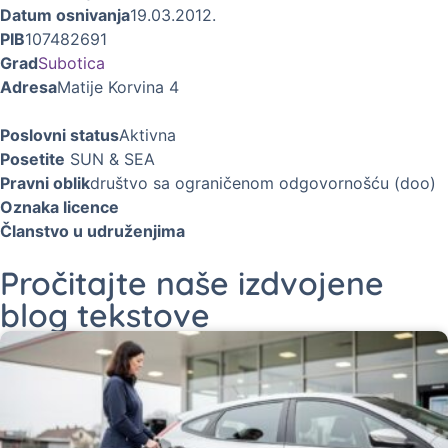
Datum osnivanja
19.03.2012.
PIB
107482691
Grad
Subotica
Adresa
Matije Korvina 4
Poslovni status
Aktivna
Posetite
SUN & SEA
Pravni oblik
društvo sa ograničenom odgovornošću (doo)
Oznaka licence
Članstvo u udruženjima
Pročitajte naše izdvojene
blog tekstove