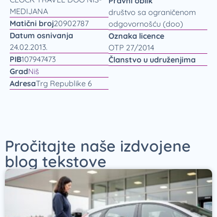
Pravni oblik
MEDIJANA
društvo sa ograničenom
Matični broj
20902787
odgovornošću (doo)
Datum osnivanja
Oznaka licence
24.02.2013.
OTP 27/2014
PIB
107947473
Članstvo u udruženjima
Grad
Niš
Adresa
Trg Republike 6
Pročitajte naše izdvojene
blog tekstove