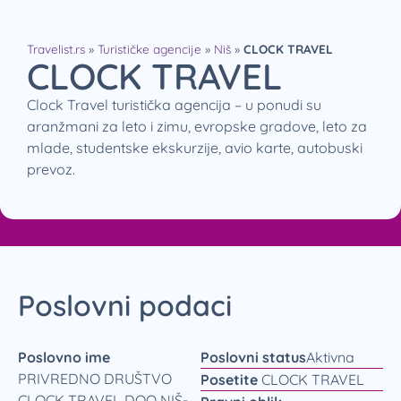
Travelist.rs
»
Turističke agencije
»
Niš
»
CLOCK TRAVEL
CLOCK TRAVEL
Clock Travel turistička agencija – u ponudi su
aranžmani za leto i zimu, evropske gradove, leto za
mlade, studentske ekskurzije, avio karte, autobuski
prevoz.
Poslovni podaci
Poslovno ime
Poslovni status
Aktivna
PRIVREDNO DRUŠTVO
Posetite
CLOCK TRAVEL
CLOCK TRAVEL DOO NIŠ-