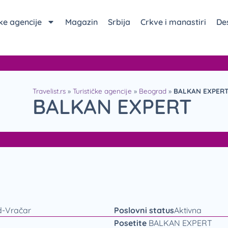
čke agencije
Magazin
Srbija
Crkve i manastiri
Des
Travelist.rs
»
Turističke agencije
»
Beograd
»
BALKAN EXPER
BALKAN EXPERT
d-Vračar
Poslovni status
Aktivna
Posetite
BALKAN EXPERT