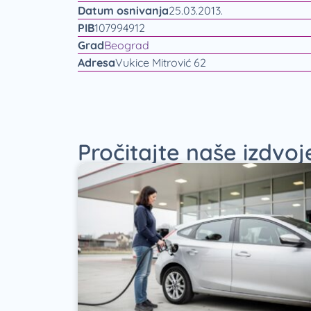
Datum osnivanja
25.03.2013.
PIB
107994912
Grad
Beograd
Adresa
Vukice Mitrović 62
Pročitajte naše izdvo