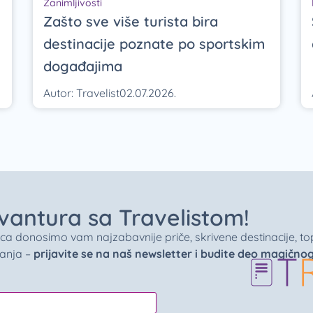
Zanimljivosti
Zašto sve više turista bira
destinacije poznate po sportskim
događajima
Autor:
Travelist
02.07.2026.
 avantura sa Travelistom!
donosimo vam najzabavnije priče, skrivene destinacije, top 
vanja –
prijavite se na naš newsletter i budite deo magično