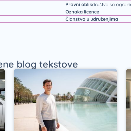
Pravni oblik
društvo sa ogran
Oznaka licence
Članstvo u udruženjima
jene blog tekstove