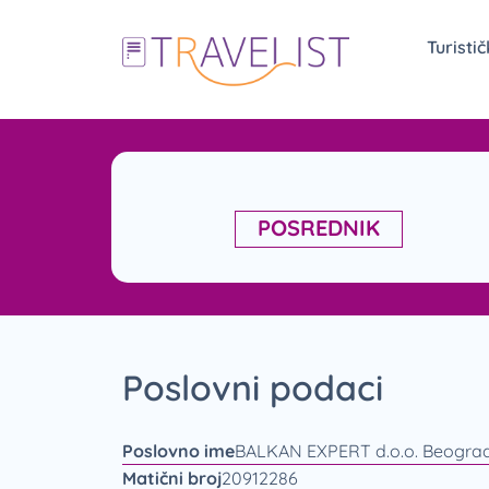
Turisti
POSREDNIK
Poslovni podaci
Poslovno ime
BALKAN EXPERT d.o.o. Beogra
Matični broj
20912286