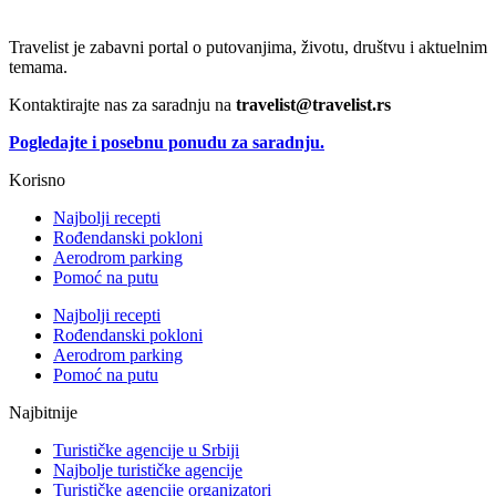
Travelist je zabavni portal o putovanjima, životu, društvu i aktuelnim
temama.
Kontaktirajte nas za saradnju na
travelist@travelist.rs
Pogledajte i posebnu ponudu za saradnju.
Korisno
Najbolji recepti
Rođendanski pokloni
Aerodrom parking
Pomoć na putu
Najbolji recepti
Rođendanski pokloni
Aerodrom parking
Pomoć na putu
Najbitnije
Turističke agencije u Srbiji
Najbolje turističke agencije
Turističke agencije organizatori