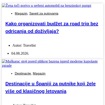
Magazin
,
Saveti za putovanja
Kako organizovati budžet za road trip bez
odricanja od doživljaja?
Autor:
Travelist
04.08.2026.
Destinacije
,
Magazin
Destinacije u Španiji za putnike koji žele
više od klasičnog letovanja