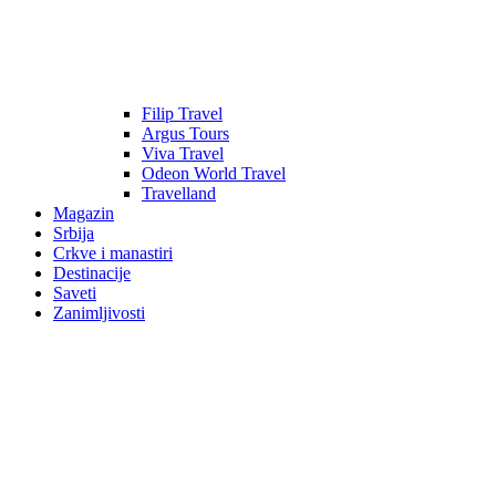
Filip Travel
Argus Tours
Viva Travel
Odeon World Travel
Travelland
Magazin
Srbija
Crkve i manastiri
Destinacije
Saveti
Zanimljivosti