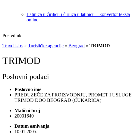
Latinica u ćirilicu i ćirilica u latinicu – konvertor teksta
online
Posrednik
Travelist.rs
»
Turističke agencije
»
Beograd
»
TRIMOD
TRIMOD
Poslovni podaci
Poslovno ime
PREDUZEĆE ZA PROIZVODNJU, PROMET I USLUGE
TRIMOD DOO BEOGRAD (ČUKARICA)
Matični broj
20001640
Datum osnivanja
10.01.2005.