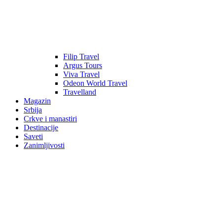
Filip Travel
Argus Tours
Viva Travel
Odeon World Travel
Travelland
Magazin
Srbija
Crkve i manastiri
Destinacije
Saveti
Zanimljivosti