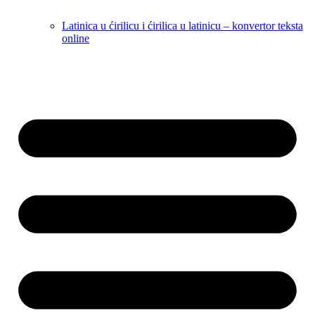
Latinica u ćirilicu i ćirilica u latinicu – konvertor teksta
online