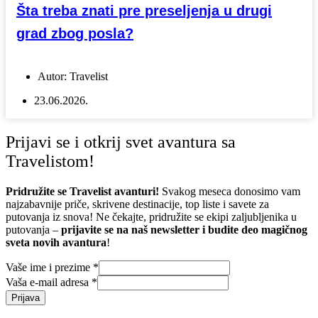
Šta treba znati pre preseljenja u drugi
grad zbog posla?
Autor:
Travelist
23.06.2026.
Prijavi se i otkrij svet avantura sa
Travelistom!
Pridružite se Travelist avanturi!
Svakog meseca donosimo vam
najzabavnije priče, skrivene destinacije, top liste i savete za
putovanja iz snova! Ne čekajte, pridružite se ekipi zaljubljenika u
putovanja –
prijavite se na naš newsletter i budite deo magičnog
sveta novih avantura
!
Vaše ime i prezime
*
Vaša e-mail adresa
*
Prijava