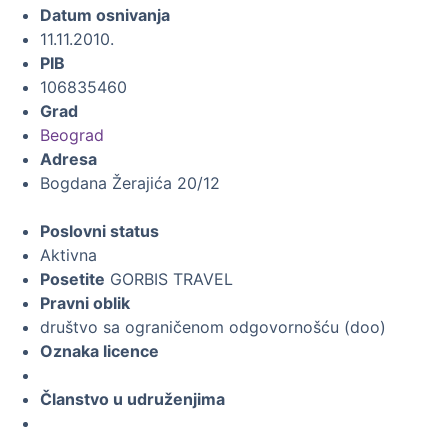
Datum osnivanja
11.11.2010.
PIB
106835460
Grad
Beograd
Adresa
Bogdana Žerajića 20/12
Poslovni status
Aktivna
Posetite
GORBIS TRAVEL
Pravni oblik
društvo sa ograničenom odgovornošću (doo)
Oznaka licence
Članstvo u udruženjima