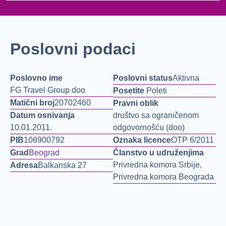
Poslovni podaci
Poslovno ime
Poslovni status
Aktivna
FG Travel Group doo
Posetite
Poleti
Matični broj
20702460
Pravni oblik
Datum osnivanja
društvo sa ograničenom
10.01.2011.
odgovornošću (doo)
PIB
106900792
Oznaka licence
OTP 6/2011
Grad
Beograd
Članstvo u udruženjima
Privredna komora Srbije,
Adresa
Balkanska 27
Privredna komora Beograda