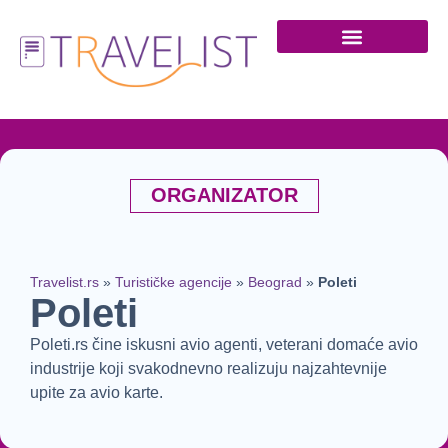
Turističke agencije
ORGANIZATOR
Travelist.rs
»
Turističke agencije
»
Beograd
»
Poleti
Poleti
Poleti.rs čine iskusni avio agenti, veterani domaće avio
industrije koji svakodnevno realizuju najzahtevnije
upite za avio karte.