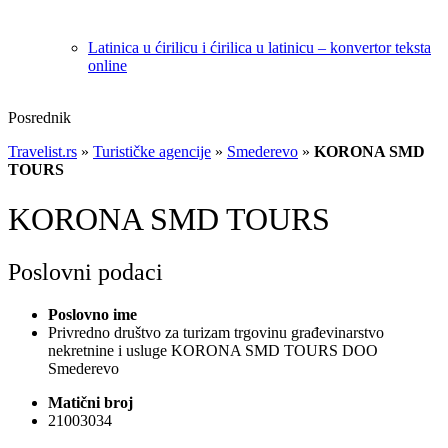
Latinica u ćirilicu i ćirilica u latinicu – konvertor teksta
online
Posrednik
Travelist.rs
»
Turističke agencije
»
Smederevo
»
KORONA SMD
TOURS
KORONA SMD TOURS
Poslovni podaci
Poslovno ime
Privredno društvo za turizam trgovinu građevinarstvo
nekretnine i usluge KORONA SMD TOURS DOO
Smederevo
Matični broj
21003034