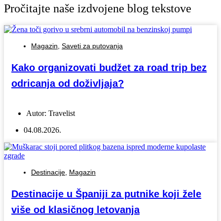
Pročitajte naše izdvojene blog tekstove
Magazin
,
Saveti za putovanja
Kako organizovati budžet za road trip bez
odricanja od doživljaja?
Autor:
Travelist
04.08.2026.
Destinacije
,
Magazin
Destinacije u Španiji za putnike koji žele
više od klasičnog letovanja