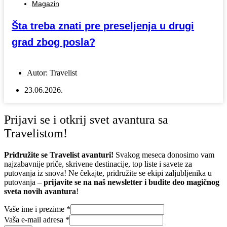
Magazin
Šta treba znati pre preseljenja u drugi
grad zbog posla?
Autor:
Travelist
23.06.2026.
Prijavi se i otkrij svet avantura sa
Travelistom!
Pridružite se Travelist avanturi!
Svakog meseca donosimo vam
najzabavnije priče, skrivene destinacije, top liste i savete za
putovanja iz snova! Ne čekajte, pridružite se ekipi zaljubljenika u
putovanja –
prijavite se na naš newsletter i budite deo magičnog
sveta novih avantura
!
Vaše ime i prezime
*
Vaša e-mail adresa
*