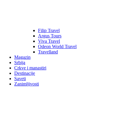
Filip Travel
Argus Tours
Viva Travel
Odeon World Travel
Travelland
Magazin
Srbija
Crkve i manastiri
Destinacije
Saveti
Zanimljivosti