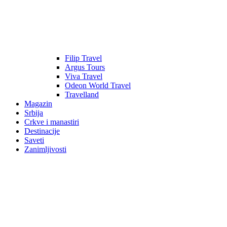
Filip Travel
Argus Tours
Viva Travel
Odeon World Travel
Travelland
Magazin
Srbija
Crkve i manastiri
Destinacije
Saveti
Zanimljivosti