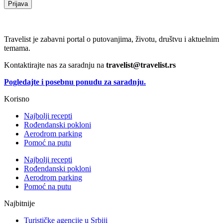
Prijava
Travelist je zabavni portal o putovanjima, životu, društvu i aktuelnim
temama.
Kontaktirajte nas za saradnju na
travelist@travelist.rs
Pogledajte i posebnu ponudu za saradnju.
Korisno
Najbolji recepti
Rođendanski pokloni
Aerodrom parking
Pomoć na putu
Najbolji recepti
Rođendanski pokloni
Aerodrom parking
Pomoć na putu
Najbitnije
Turističke agencije u Srbiji