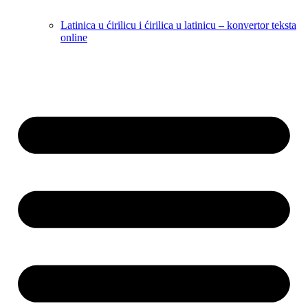
Latinica u ćirilicu i ćirilica u latinicu – konvertor teksta
online