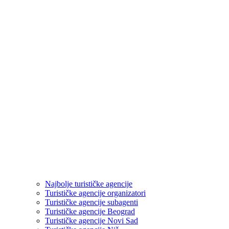
Najbolje turističke agencije
Turističke agencije organizatori
Turističke agencije subagenti
Turističke agencije Beograd
Turističke agencije Novi Sad