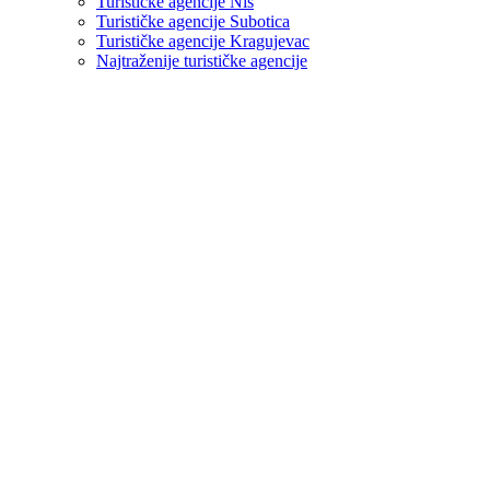
Turističke agencije Niš
Turističke agencije Subotica
Turističke agencije Kragujevac
Najtraženije turističke agencije