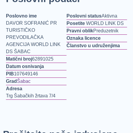
Poslovno ime
Poslovni status
Aktivna
DAVOR SOFRANIĆ PR
Posetite
WORLD LINK DS
TURISTIČKO
Pravni oblik
Preduzetnik
PREVODILAČKA
Oznaka licence
AGENCIJA WORLD LINK
Članstvo u udruženjima
DS ŠABAC
Matični broj
62891025
Datum osnivanja
PIB
107649146
Grad
Šabac
Adresa
Trg Šabačkih žrtava 7/4