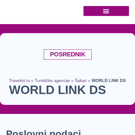
Turističke agencije
POSREDNIK
Travelist.rs
»
Turističke agencije
»
Šabac
»
WORLD LINK DS
WORLD LINK DS
Poslovni podaci