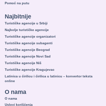
Pomoć na putu
Najbitnije
Turističke agencije u Srbiji
Najbolje turističke agencije
Turističke agencije organizatori
Turističke agencije subagenti
Turističke agencije Beograd
Turističke agencije Novi Sad
Turističke agencije Niš
Turističke agencije Kragujevac
Latinica u ćirilicu i ćirilica u latinicu – konvertor teksta
online
O nama
O nama
Uslovi korišćenja