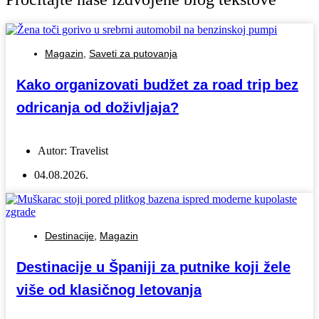
Magazin
,
Saveti za putovanja
Kako organizovati budžet za road trip bez
odricanja od doživljaja?
Autor:
Travelist
04.08.2026.
Destinacije
,
Magazin
Destinacije u Španiji za putnike koji žele
više od klasičnog letovanja