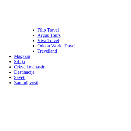
Filip Travel
Argus Tours
Viva Travel
Odeon World Travel
Travelland
Magazin
Srbija
Crkve i manastiri
Destinacije
Saveti
Zanimljivosti