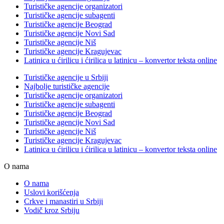
Turističke agencije organizatori
Turističke agencije subagenti
Turističke agencije Beograd
Turističke agencije Novi Sad
Turističke agencije Niš
Turističke agencije Kragujevac
Latinica u ćirilicu i ćirilica u latinicu – konvertor teksta online
Turističke agencije u Srbiji
Najbolje turističke agencije
Turističke agencije organizatori
Turističke agencije subagenti
Turističke agencije Beograd
Turističke agencije Novi Sad
Turističke agencije Niš
Turističke agencije Kragujevac
Latinica u ćirilicu i ćirilica u latinicu – konvertor teksta online
O nama
O nama
Uslovi korišćenja
Crkve i manastiri u Srbiji
Vodič kroz Srbiju