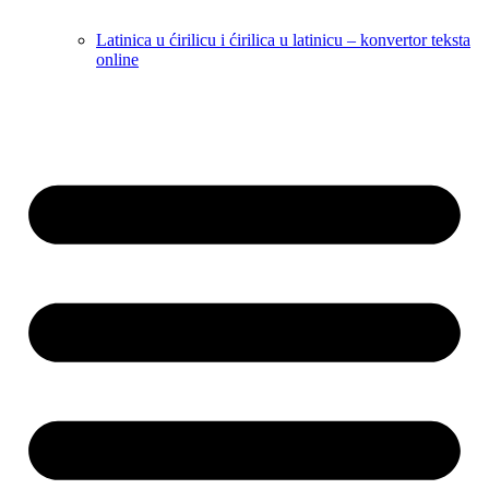
Latinica u ćirilicu i ćirilica u latinicu – konvertor teksta
online