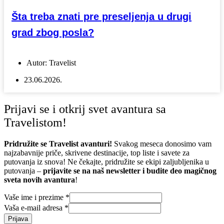
Šta treba znati pre preseljenja u drugi
grad zbog posla?
Autor:
Travelist
23.06.2026.
Prijavi se i otkrij svet avantura sa
Travelistom!
Pridružite se Travelist avanturi!
Svakog meseca donosimo vam
najzabavnije priče, skrivene destinacije, top liste i savete za
putovanja iz snova! Ne čekajte, pridružite se ekipi zaljubljenika u
putovanja –
prijavite se na naš newsletter i budite deo magičnog
sveta novih avantura
!
Vaše ime i prezime
*
Vaša e-mail adresa
*
Prijava