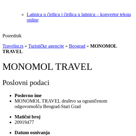
Latinica u ćirilicu i ćirilica u latinicu – konvertor teksta
online
Posrednik
Travelist.rs
»
Turističke agencije
»
Beograd
»
MONOMOL
TRAVEL
MONOMOL TRAVEL
Poslovni podaci
Poslovno ime
MONOMOL TRAVEL društvo sa ograničenom
odgovornošću Beograd-Stari Grad
Matični broj
20919477
Datum osnivanja