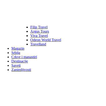
Filip Travel
Argus Tours
Viva Travel
Odeon World Travel
Travelland
Magazin
Srbija
Crkve i manastiri
Destinacije
Saveti
Zanimljivosti