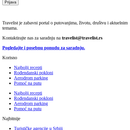
Prijava
Travelist je zabavni portal o putovanjima, životu, društvu i aktuelnim
temama.
Kontaktirajte nas za saradnju na
travelist@travelist.rs
Pogledajte i posebnu ponudu za saradnju.
Korisno
Najbolji recepti
Rođendanski pokloni
Aerodrom parking
Pomoć na putu
Najbolji recepti
Rođendanski pokloni
Aerodrom parking
Pomoć na putu
Najbitnije
Turističke agencije u Srbiji