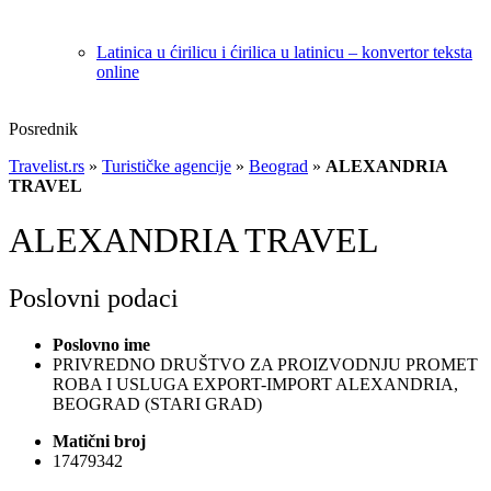
Latinica u ćirilicu i ćirilica u latinicu – konvertor teksta
online
Posrednik
Travelist.rs
»
Turističke agencije
»
Beograd
»
ALEXANDRIA
TRAVEL
ALEXANDRIA TRAVEL
Poslovni podaci
Poslovno ime
PRIVREDNO DRUŠTVO ZA PROIZVODNJU PROMET
ROBA I USLUGA EXPORT-IMPORT ALEXANDRIA,
BEOGRAD (STARI GRAD)
Matični broj
17479342