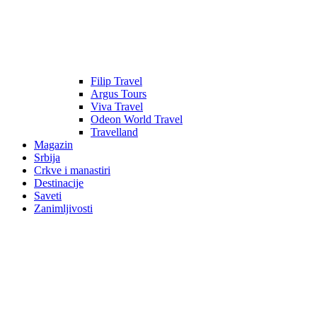
Filip Travel
Argus Tours
Viva Travel
Odeon World Travel
Travelland
Magazin
Srbija
Crkve i manastiri
Destinacije
Saveti
Zanimljivosti