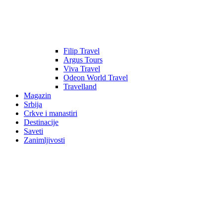
Filip Travel
Argus Tours
Viva Travel
Odeon World Travel
Travelland
Magazin
Srbija
Crkve i manastiri
Destinacije
Saveti
Zanimljivosti