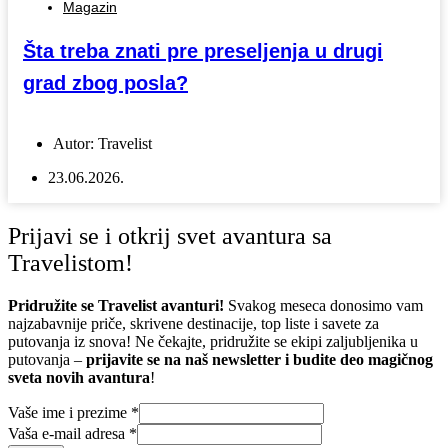
Magazin
Šta treba znati pre preseljenja u drugi
grad zbog posla?
Autor:
Travelist
23.06.2026.
Prijavi se i otkrij svet avantura sa
Travelistom!
Pridružite se Travelist avanturi!
Svakog meseca donosimo vam
najzabavnije priče, skrivene destinacije, top liste i savete za
putovanja iz snova! Ne čekajte, pridružite se ekipi zaljubljenika u
putovanja –
prijavite se na naš newsletter i budite deo magičnog
sveta novih avantura
!
Vaše ime i prezime
*
Vaša e-mail adresa
*