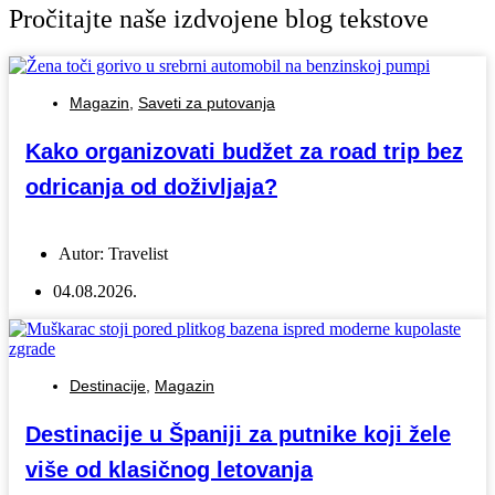
Pročitajte naše izdvojene blog tekstove
Magazin
,
Saveti za putovanja
Kako organizovati budžet za road trip bez
odricanja od doživljaja?
Autor:
Travelist
04.08.2026.
Destinacije
,
Magazin
Destinacije u Španiji za putnike koji žele
više od klasičnog letovanja