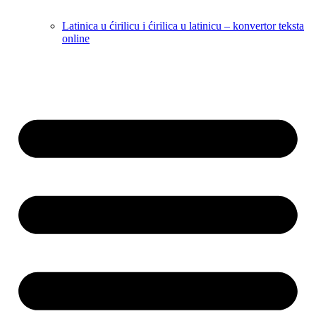
Latinica u ćirilicu i ćirilica u latinicu – konvertor teksta
online