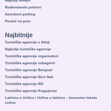
Najbolji recepti
Rođendanski pokloni
Aerodrom parking
Pomoć na putu
Najbitnije
Turističke agencije u Srbiji
Najbolje turističke agencije
Turističke agencije organizatori
Turističke agencije subagenti
Turističke agencije Beograd
Turističke agencije Novi Sad
Turističke agencije Niš
Turističke agencije Kragujevac
Latinica u ćirilicu i ćirilica u latinicu – konvertor teksta
online