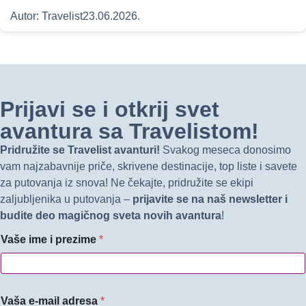
Autor:
Travelist
23.06.2026.
Prijavi se i otkrij svet
avantura sa Travelistom!
Pridružite se Travelist avanturi!
Svakog meseca donosimo
vam najzabavnije priče, skrivene destinacije, top liste i savete
za putovanja iz snova! Ne čekajte, pridružite se ekipi
zaljubljenika u putovanja –
prijavite se na naš newsletter i
budite deo magičnog sveta novih avantura
!
Vaše ime i prezime
*
Vaša e-mail adresa
*