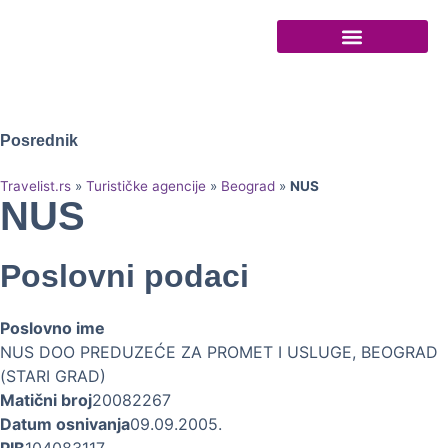
Turističke agencije
Posrednik
Travelist.rs
»
Turističke agencije
»
Beograd
»
NUS
NUS
Poslovni podaci
Poslovno ime
NUS DOO PREDUZEĆE ZA PROMET I USLUGE, BEOGRAD
(STARI GRAD)
Matični broj
20082267
Datum osnivanja
09.09.2005.