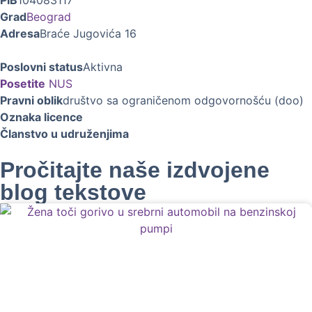
PIB
104083117
Grad
Beograd
Adresa
Braće Jugovića 16
Poslovni status
Aktivna
Posetite
NUS
Pravni oblik
društvo sa ograničenom odgovornošću (doo)
Oznaka licence
Članstvo u udruženjima
Pročitajte naše izdvojene
blog tekstove