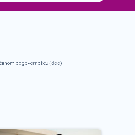
ičenom odgovornošću (doo)