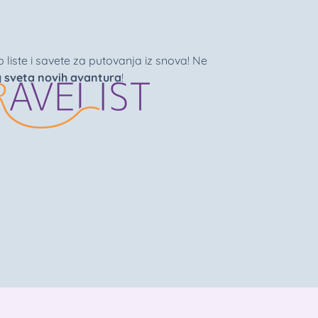
liste i savete za putovanja iz snova! Ne
g sveta novih avantura
!