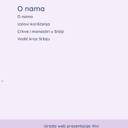
O nama
O nama
Uslovi korišćenja
Crkve i manastiri u Srbiji
Vodič kroz Srbiju
u –
Izrada web prezentacije: Kivi