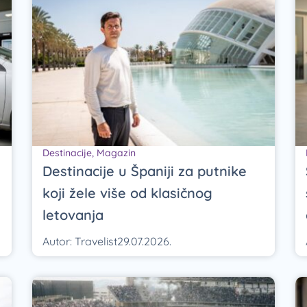
Destinacije
,
Magazin
Destinacije u Španiji za putnike
koji žele više od klasičnog
letovanja
Autor:
Travelist
29.07.2026.