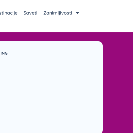
tinacije
Saveti
Zanimljivosti
TING