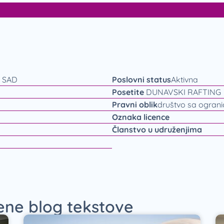
 SAD
Poslovni status
Aktivna
Posetite
DUNAVSKI RAFTING
Pravni oblik
društvo sa ogran
Oznaka licence
Članstvo u udruženjima
jene blog tekstove