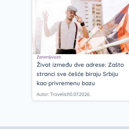
Zanimljivosti
Život između dve adrese: Zašto
stranci sve češće biraju Srbiju
kao privremenu bazu
Autor:
Travelist
10.07.2026.