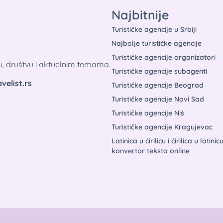
Najbitnije
Turističke agencije u Srbiji
Najbolje turističke agencije
Turističke agencije organizatori
tu, društvu i aktuelnim temama.
Turističke agencije subagenti
velist.rs
Turističke agencije Beograd
Turističke agencije Novi Sad
Turističke agencije Niš
Turističke agencije Kragujevac
Latinica u ćirilicu i ćirilica u latinic
konvertor teksta online