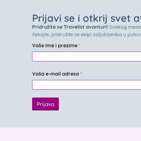
Prijavi se i otkrij svet
Pridružite se Travelist avanturi!
Svakog meseca 
čekajte, pridružite se ekipi zaljubljenika u puto
Vaše ime i prezime
*
Vaša e-mail adresa
*
Prijava