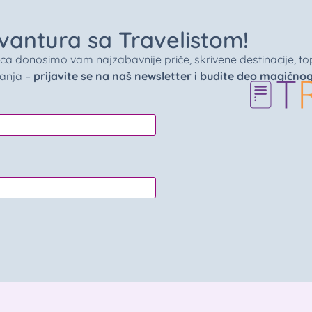
 avantura sa Travelistom!
donosimo vam najzabavnije priče, skrivene destinacije, top 
vanja –
prijavite se na naš newsletter i budite deo magično