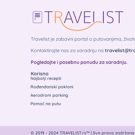
Travelist je zabavni portal o putovanjima, živo
Kontaktirajte nas za saradnju na
travelist@tra
Pogledajte i posebnu ponudu za saradnju.
Korisno
Najbolji recepti
Rođendanski pokloni
Aerodrom parking
Pomoć na putu
© 2019 - 2024 TRAVELIST.rs™ | Sva prava zadržana