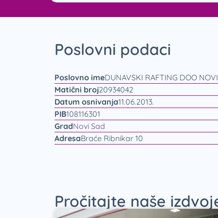
Poslovni podaci
Poslovno ime
DUNAVSKI RAFTING DOO NOVI
Matični broj
20934042
Datum osnivanja
11.06.2013.
PIB
108116301
Grad
Novi Sad
Adresa
Braće Ribnikar 10
Pročitajte naše izdvo