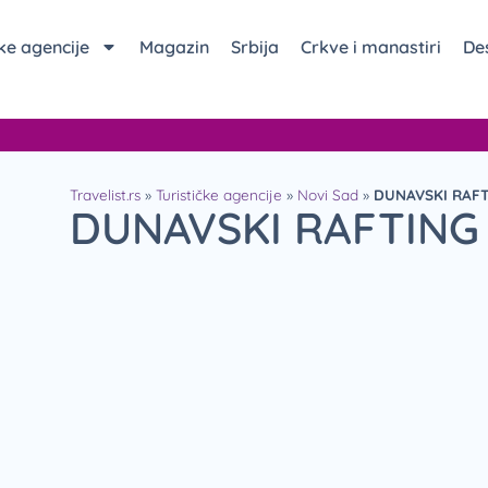
čke agencije
Magazin
Srbija
Crkve i manastiri
Des
Travelist.rs
»
Turističke agencije
»
Novi Sad
»
DUNAVSKI RAF
DUNAVSKI RAFTING