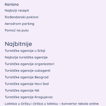
Korisno
Najbolji recepti
Rođendanski pokloni
Aerodrom parking
Pomoć na putu
Najbitnije
Turističke agencije u Srbiji
Najbolje turističke agencije
Turističke agencije organizatori
Turističke agencije subagenti
Turističke agencije Beograd
Turističke agencije Novi Sad
Turističke agencije Niš
Turističke agencije Kragujevac
Latinica u ćirilicu i ćirilica u latinicu – konvertor teksta online