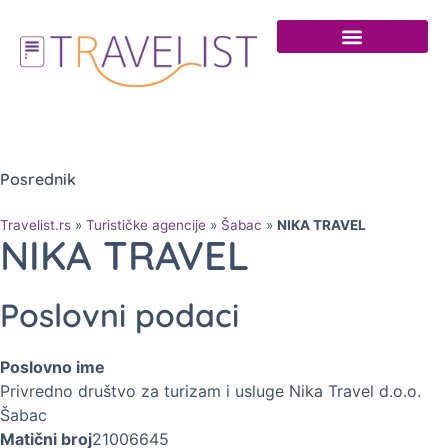
Posrednik
Travelist.rs
»
Turističke agencije
»
Šabac
»
NIKA TRAVEL
NIKA TRAVEL
Poslovni podaci
Poslovno ime
Privredno društvo za turizam i usluge Nika Travel d.o.o.
Šabac
Matični broj
21006645