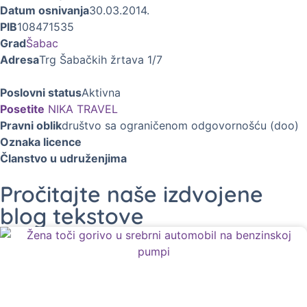
Datum osnivanja
30.03.2014.
PIB
108471535
Grad
Šabac
Adresa
Trg Šabačkih žrtava 1/7
Poslovni status
Aktivna
Posetite
NIKA TRAVEL
Pravni oblik
društvo sa ograničenom odgovornošću (doo)
Oznaka licence
Članstvo u udruženjima
Pročitajte naše izdvojene
blog tekstove