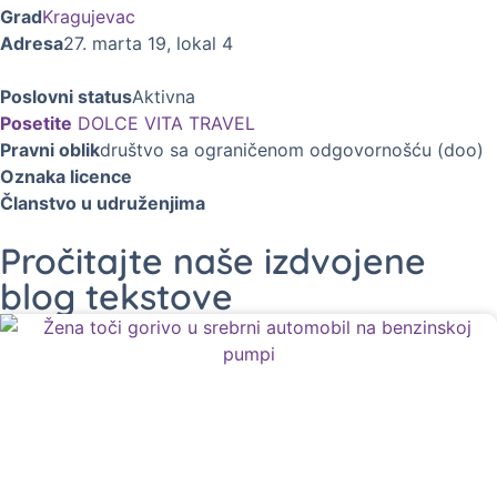
Grad
Kragujevac
Adresa
27. marta 19, lokal 4
Poslovni status
Aktivna
Posetite
DOLCE VITA TRAVEL
Pravni oblik
društvo sa ograničenom odgovornošću (doo)
Oznaka licence
Članstvo u udruženjima
Pročitajte naše izdvojene
blog tekstove