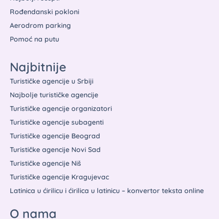
Rođendanski pokloni
Aerodrom parking
Pomoć na putu
Najbitnije
Turističke agencije u Srbiji
Najbolje turističke agencije
Turističke agencije organizatori
Turističke agencije subagenti
Turističke agencije Beograd
Turističke agencije Novi Sad
Turističke agencije Niš
Turističke agencije Kragujevac
Latinica u ćirilicu i ćirilica u latinicu – konvertor teksta online
O nama