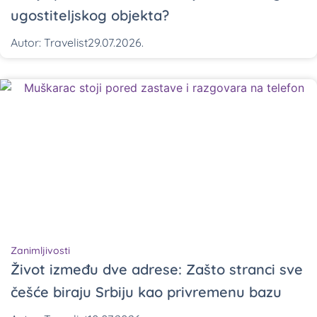
ugostiteljskog objekta?
Autor:
Travelist
29.07.2026.
Zanimljivosti
Život između dve adrese: Zašto stranci sve
češće biraju Srbiju kao privremenu bazu