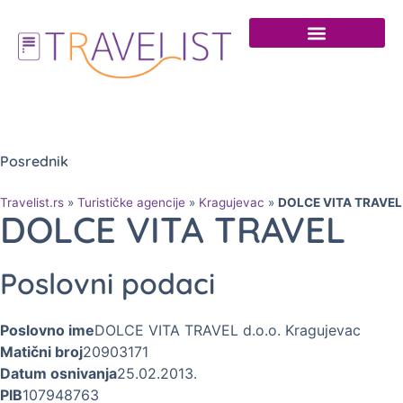
Turističke agencije
Crkve i manastiri
Posrednik
Travelist.rs
»
Turističke agencije
»
Kragujevac
»
DOLCE VITA TRAVEL
DOLCE VITA TRAVEL
Poslovni podaci
Poslovno ime
DOLCE VITA TRAVEL d.o.o. Kragujevac
Matični broj
20903171
Datum osnivanja
25.02.2013.
PIB
107948763