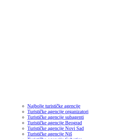
Najbolje turističke agencije
Turističke agencije organizatori
Turističke agencije subagenti
Turističke agencije Beograd
Turističke agencije Novi Sad
Turističke agencije Niš