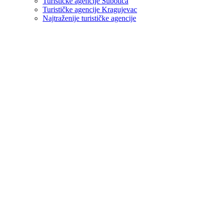
Turističke agencije Subotica
Turističke agencije Kragujevac
Najtraženije turističke agencije