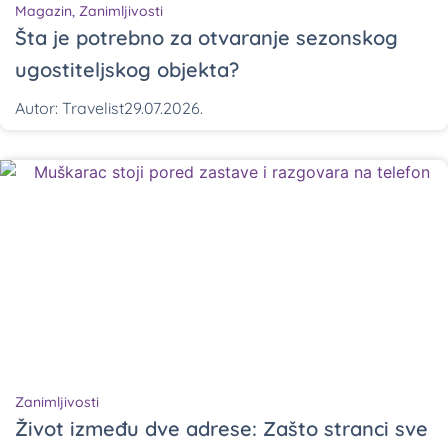
Magazin
,
Zanimljivosti
Šta je potrebno za otvaranje sezonskog
ugostiteljskog objekta?
Autor:
Travelist
29.07.2026.
Zanimljivosti
Život između dve adrese: Zašto stranci sve