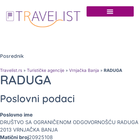
Posrednik
Travelist.rs
»
Turističke agencije
»
Vrnjačka Banja
»
RADUGA
RADUGA
Poslovni podaci
Poslovno ime
DRUŠTVO SA OGRANIČENOM ODGOVORNOŠĆU RADUGA
2013 VRNJAČKA BANJA
Matični broj
20925108