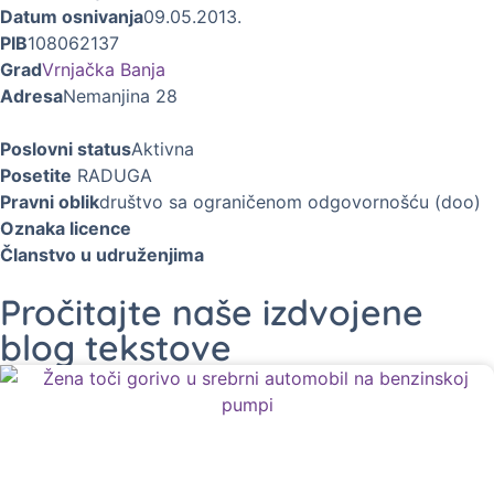
Datum osnivanja
09.05.2013.
PIB
108062137
Grad
Vrnjačka Banja
Adresa
Nemanjina 28
Poslovni status
Aktivna
Posetite
RADUGA
Pravni oblik
društvo sa ograničenom odgovornošću (doo)
Oznaka licence
Članstvo u udruženjima
Pročitajte naše izdvojene
blog tekstove