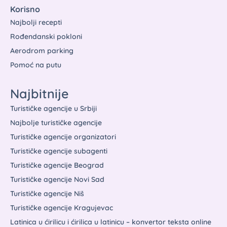
Korisno
Najbolji recepti
Rođendanski pokloni
Aerodrom parking
Pomoć na putu
Najbitnije
Turističke agencije u Srbiji
Najbolje turističke agencije
Turističke agencije organizatori
Turističke agencije subagenti
Turističke agencije Beograd
Turističke agencije Novi Sad
Turističke agencije Niš
Turističke agencije Kragujevac
Latinica u ćirilicu i ćirilica u latinicu – konvertor teksta online