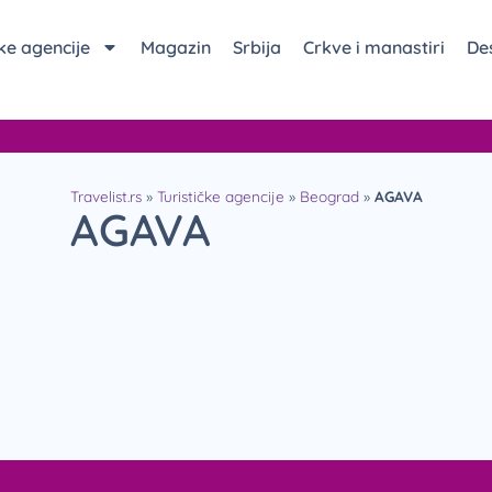
čke agencije
Magazin
Srbija
Crkve i manastiri
Des
Travelist.rs
»
Turističke agencije
»
Beograd
»
AGAVA
AGAVA