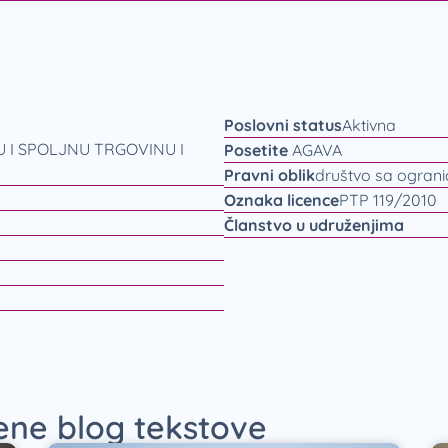
Poslovni status
Aktivna
I SPOLJNU TRGOVINU I
Posetite
AGAVA
Pravni oblik
društvo sa ogran
Oznaka licence
PTP 119/2010
Članstvo u udruženjima
jene blog tekstove