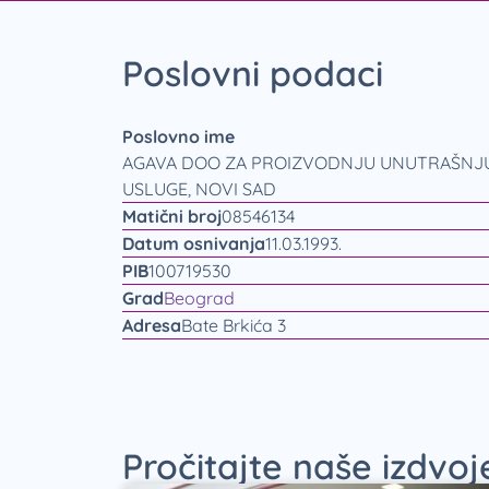
Poslovni podaci
Poslovno ime
AGAVA DOO ZA PROIZVODNJU UNUTRAŠNJU 
USLUGE, NOVI SAD
Matični broj
08546134
Datum osnivanja
11.03.1993.
PIB
100719530
Grad
Beograd
Adresa
Bate Brkića 3
Pročitajte naše izdvo