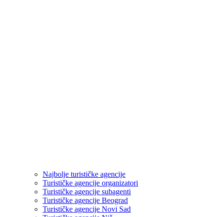
Najbolje turističke agencije
Turističke agencije organizatori
Turističke agencije subagenti
Turističke agencije Beograd
Turističke agencije Novi Sad