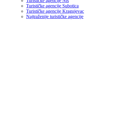
Turističke agencije Niš
Turističke agencije Subotica
Turističke agencije Kragujevac
Najtraženije turističke agencije