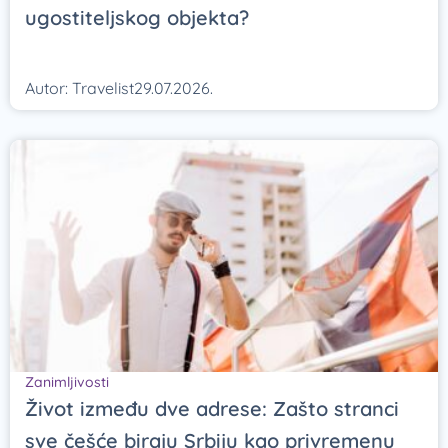
ugostiteljskog objekta?
Autor:
Travelist
29.07.2026.
Zanimljivosti
Život između dve adrese: Zašto stranci
sve češće biraju Srbiju kao privremenu