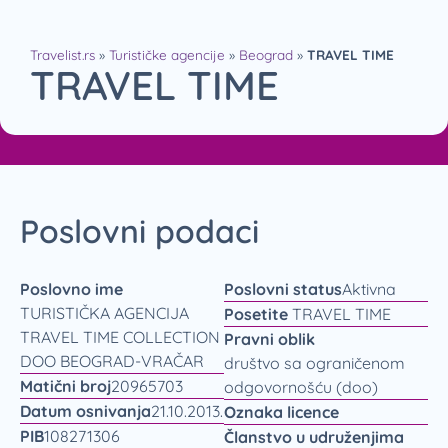
Travelist.rs
»
Turističke agencije
»
Beograd
»
TRAVEL TIME
TRAVEL TIME
Poslovni podaci
Poslovno ime
Poslovni status
Aktivna
TURISTIČKA AGENCIJA
Posetite
TRAVEL TIME
TRAVEL TIME COLLECTION
Pravni oblik
DOO BEOGRAD-VRAČAR
društvo sa ograničenom
Matični broj
20965703
odgovornošću (doo)
Datum osnivanja
21.10.2013.
Oznaka licence
PIB
108271306
Članstvo u udruženjima