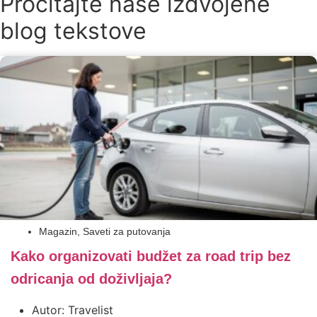
Pročitajte naše izdvojene
blog tekstove
Magazin
,
Saveti za putovanja
Kako organizovati budžet za road trip bez
odricanja od doživljaja?
Autor:
Travelist