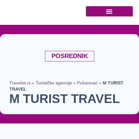
Turističke agencije
POSREDNIK
Travelist.rs
»
Turističke agencije
»
Požarevac
»
M TURIST
TRAVEL
M TURIST TRAVEL