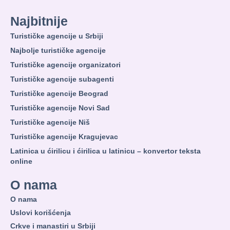
Najbitnije
Turističke agencije u Srbiji
Najbolje turističke agencije
Turističke agencije organizatori
Turističke agencije subagenti
Turističke agencije Beograd
Turističke agencije Novi Sad
Turističke agencije Niš
Turističke agencije Kragujevac
Latinica u ćirilicu i ćirilica u latinicu – konvertor teksta
online
O nama
O nama
Uslovi korišćenja
Crkve i manastiri u Srbiji