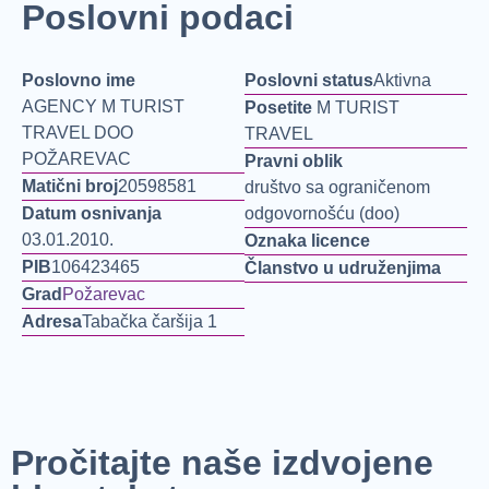
Poslovni podaci
Poslovno ime
Poslovni status
Aktivna
AGENCY M TURIST
Posetite
M TURIST
TRAVEL DOO
TRAVEL
POŽAREVAC
Pravni oblik
Matični broj
20598581
društvo sa ograničenom
Datum osnivanja
odgovornošću (doo)
03.01.2010.
Oznaka licence
PIB
106423465
Članstvo u udruženjima
Grad
Požarevac
Adresa
Tabačka čaršija 1
Pročitajte naše izdvojene