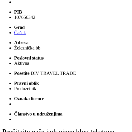
PIB
107656342
Grad
Čačak
Adresa
Železnička bb
Poslovni status
Aktivna
Posetite
DIV TRAVEL TRADE
Pravni oblik
Preduzetnik
Oznaka licence
Članstvo u udruženjima
Pročitajte naše izdvojene blog tekstove