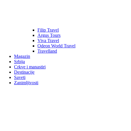
Filip Travel
Argus Tours
Viva Travel
Odeon World Travel
Travelland
Magazin
Srbija
Crkve i manastiri
Destinacije
Saveti
Zanimljivosti