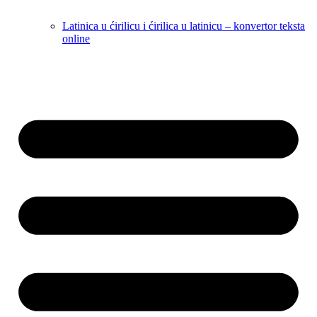
Latinica u ćirilicu i ćirilica u latinicu – konvertor teksta
online