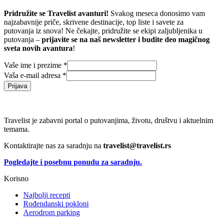
Pridružite se Travelist avanturi!
Svakog meseca donosimo vam
najzabavnije priče, skrivene destinacije, top liste i savete za
putovanja iz snova! Ne čekajte, pridružite se ekipi zaljubljenika u
putovanja –
prijavite se na naš newsletter i budite deo magičnog
sveta novih avantura
!
Vaše ime i prezime
*
Vaša e-mail adresa
*
Prijava
Travelist je zabavni portal o putovanjima, životu, društvu i aktuelnim
temama.
Kontaktirajte nas za saradnju na
travelist@travelist.rs
Pogledajte i posebnu ponudu za saradnju.
Korisno
Najbolji recepti
Rođendanski pokloni
Aerodrom parking