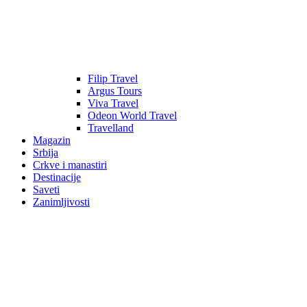
Filip Travel
Argus Tours
Viva Travel
Odeon World Travel
Travelland
Magazin
Srbija
Crkve i manastiri
Destinacije
Saveti
Zanimljivosti