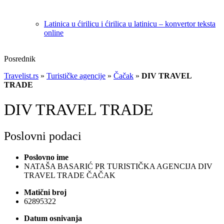
Latinica u ćirilicu i ćirilica u latinicu – konvertor teksta
online
Posrednik
Travelist.rs
»
Turističke agencije
»
Čačak
»
DIV TRAVEL
TRADE
DIV TRAVEL TRADE
Poslovni podaci
Poslovno ime
NATAŠA BASARIĆ PR TURISTIČKA AGENCIJA DIV
TRAVEL TRADE ČAČAK
Matični broj
62895322
Datum osnivanja