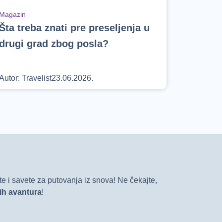
Magazin
Šta treba znati pre preseljenja u
drugi grad zbog posla?
Autor:
Travelist
23.06.2026.
e i savete za putovanja iz snova! Ne čekajte,
vih avantura
!