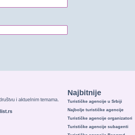
Najbitnije
, društvu i aktuelnim temama.
Turističke agencije u Srbiji
Najbolje turističke agencije
ist.rs
Turističke agencije organizatori
Turističke agencije subagenti