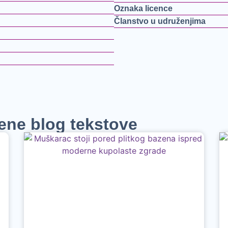
Oznaka licence
Članstvo u udruženjima
jene blog tekstove