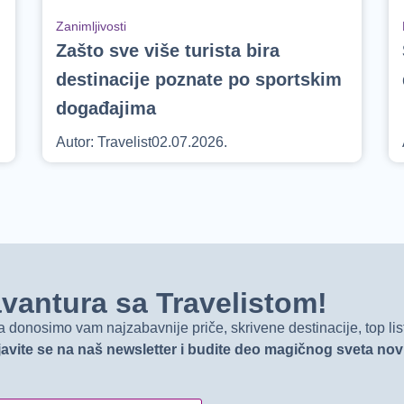
Zanimljivosti
Zašto sve više turista bira
destinacije poznate po sportskim
događajima
Autor:
Travelist
02.07.2026.
t avantura sa Travelistom!
onosimo vam najzabavnije priče, skrivene destinacije, top list
javite se na naš newsletter i budite deo magičnog sveta no