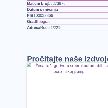
Matični broj
53373976
Datum osnivanja
PIB
100032866
Grad
Beograd
Adresa
Rudo 1/221
Pročitajte naše izdvo