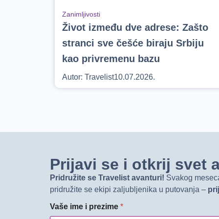
Zanimljivosti
Život između dve adrese: Zašto
stranci sve češće biraju Srbiju
kao privremenu bazu
Autor:
Travelist
10.07.2026.
Prijavi se i otkrij sve
Pridružite se Travelist avanturi!
Svakog meseca d
pridružite se ekipi zaljubljenika u putovanja –
pri
Vaše ime i prezime
*