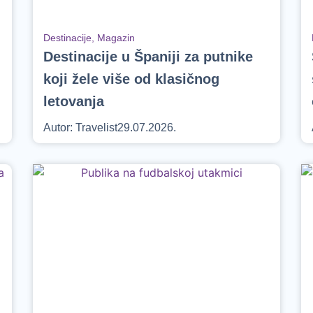
Destinacije
,
Magazin
Destinacije u Španiji za putnike
koji žele više od klasičnog
letovanja
Autor:
Travelist
29.07.2026.