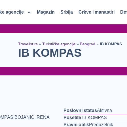
čke agencije
Magazin
Srbija
Crkve i manastiri
Des
Travelist.rs
»
Turističke agencije
»
Beograd
»
IB KOMPAS
IB KOMPAS
Poslovni status
Aktivna
OMPAS BOJANIĆ IRENA
Posetite
IB KOMPAS
Pravni oblik
Preduzetnik