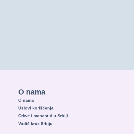
O nama
O nama
Uslovi korišćenja
Crkve i manastiri u Srbiji
Vodič kroz Srbiju