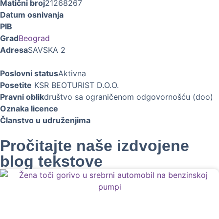
Matični broj
21268267
Datum osnivanja
PIB
Grad
Beograd
Adresa
SAVSKA 2
Poslovni status
Aktivna
Posetite
KSR BEOTURIST D.O.O.
Pravni oblik
društvo sa ograničenom odgovornošću (doo)
Oznaka licence
Članstvo u udruženjima
Pročitajte naše izdvojene
blog tekstove