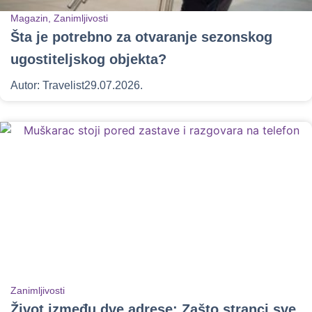
Magazin
,
Zanimljivosti
Šta je potrebno za otvaranje sezonskog
ugostiteljskog objekta?
Autor:
Travelist
29.07.2026.
Zanimljivosti
Život između dve adrese: Zašto stranci sve