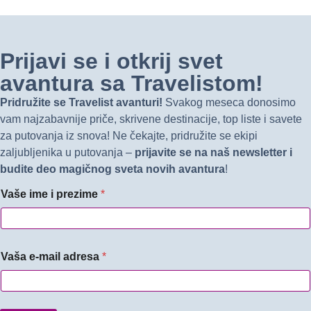
Prijavi se i otkrij svet
avantura sa Travelistom!
Pridružite se Travelist avanturi!
Svakog meseca donosimo
vam najzabavnije priče, skrivene destinacije, top liste i savete
za putovanja iz snova! Ne čekajte, pridružite se ekipi
zaljubljenika u putovanja –
prijavite se na naš newsletter i
budite deo magičnog sveta novih avantura
!
Vaše ime i prezime
*
Vaša e-mail adresa
*