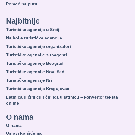
Pomoć na putu
Najbitnije
Turističke agencije u Srbiji
Najbolje turističke agencije
Turističke agencije organizatori
Turističke agencije subagenti
Turističke agencije Beograd
Turističke agencije Novi Sad
Turističke agencije Niš
Turističke agencije Kragujevac
Latinica u ćirilicu i ćirilica u latinicu – konvertor teksta
online
O nama
O nama
Uslovi korišćenja