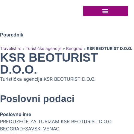
Turističke agencije
Posrednik
Travelist.rs
»
Turističke agencije
»
Beograd
»
KSR BEOTURIST D.O.O.
KSR BEOTURIST
D.O.O.
Turistička agencija KSR BEOTURIST D.O.O.
Poslovni podaci
Poslovno ime
PREDUZEĆE ZA TURIZAM KSR BEOTURIST D.O.O.
BEOGRAD-SAVSKI VENAC