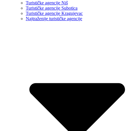
Turističke agencije Niš
Turističke agencije Subotica
Turističke agencije Kragujevac
Najtraženije turističke agencije