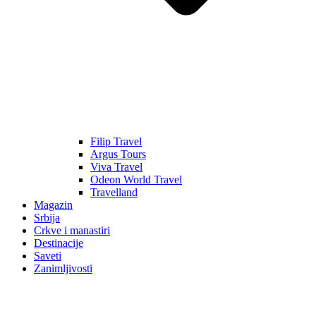
Filip Travel
Argus Tours
Viva Travel
Odeon World Travel
Travelland
Magazin
Srbija
Crkve i manastiri
Destinacije
Saveti
Zanimljivosti