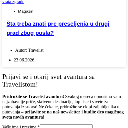
Magazin
Šta treba znati pre preseljenja u drugi
grad zbog posla?
Autor:
Travelist
23.06.2026.
Prijavi se i otkrij svet avantura sa
Travelistom!
Pridružite se Travelist avanturi!
Svakog meseca donosimo vam
najzabavnije priče, skrivene destinacije, top liste i savete za
putovanja iz snova! Ne čekajte, pridružite se ekipi zaljubljenika u
putovanja –
prijavite se na naš newsletter i budite deo magičnog
sveta novih avantura
!
Vaše ime i prezime
*