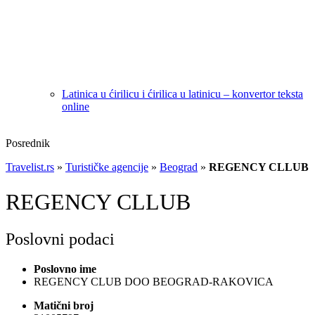
Latinica u ćirilicu i ćirilica u latinicu – konvertor teksta
online
Posrednik
Travelist.rs
»
Turističke agencije
»
Beograd
»
REGENCY CLLUB
REGENCY CLLUB
Poslovni podaci
Poslovno ime
REGENCY CLUB DOO BEOGRAD-RAKOVICA
Matični broj