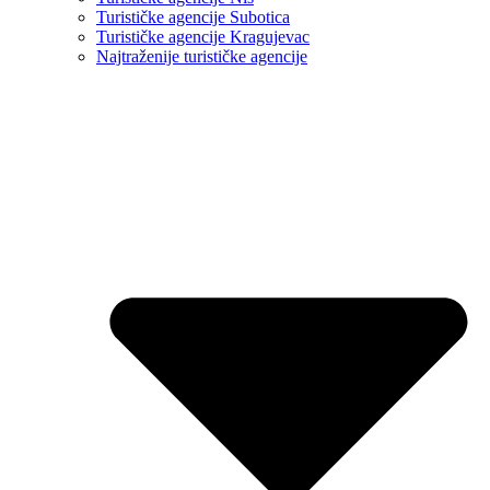
Turističke agencije Subotica
Turističke agencije Kragujevac
Najtraženije turističke agencije