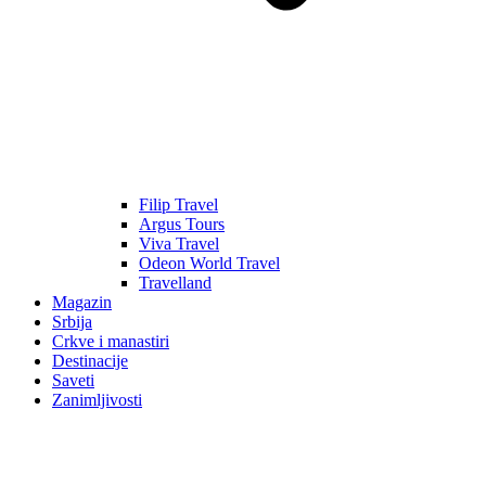
Filip Travel
Argus Tours
Viva Travel
Odeon World Travel
Travelland
Magazin
Srbija
Crkve i manastiri
Destinacije
Saveti
Zanimljivosti