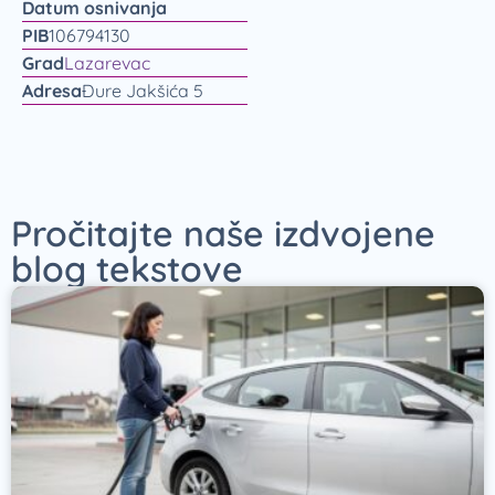
Datum osnivanja
PIB
106794130
Grad
Lazarevac
Adresa
Đure Jakšića 5
Pročitajte naše izdvojene
blog tekstove