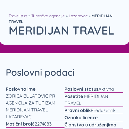
Travelist.rs
»
Turističke agencije
»
Lazarevac
»
MERIDIJAN
TRAVEL
MERIDIJAN TRAVEL
Poslovni podaci
Poslovno ime
Poslovni status
Aktivna
ZORICA BULATOVIĆ PR
Posetite
MERIDIJAN
AGENCIJA ZA TURIZAM
TRAVEL
MERIDIJAN TRAVEL
Pravni oblik
Preduzetnik
LAZAREVAC
Oznaka licence
Matični broj
62274883
Članstvo u udruženjima