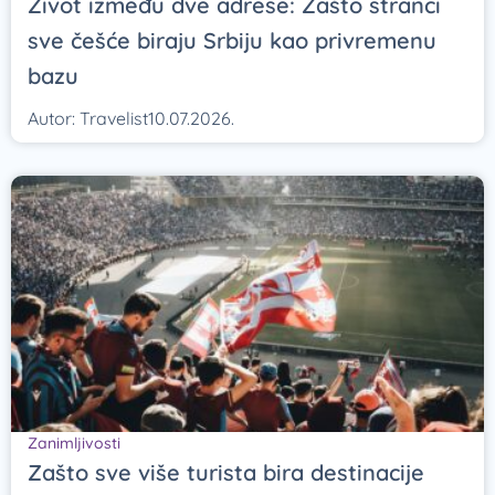
Život između dve adrese: Zašto stranci
sve češće biraju Srbiju kao privremenu
bazu
Autor:
Travelist
10.07.2026.
Zanimljivosti
Zašto sve više turista bira destinacije