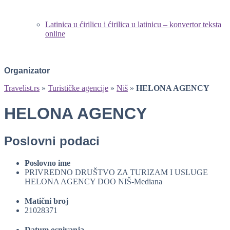
Latinica u ćirilicu i ćirilica u latinicu – konvertor teksta
online
Organizator
Travelist.rs
»
Turističke agencije
»
Niš
»
HELONA AGENCY
HELONA AGENCY
Poslovni podaci
Poslovno ime
PRIVREDNO DRUŠTVO ZA TURIZAM I USLUGE
HELONA AGENCY DOO NIŠ-Mediana
Matični broj
21028371
Datum osnivanja