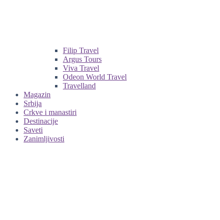
Filip Travel
Argus Tours
Viva Travel
Odeon World Travel
Travelland
Magazin
Srbija
Crkve i manastiri
Destinacije
Saveti
Zanimljivosti