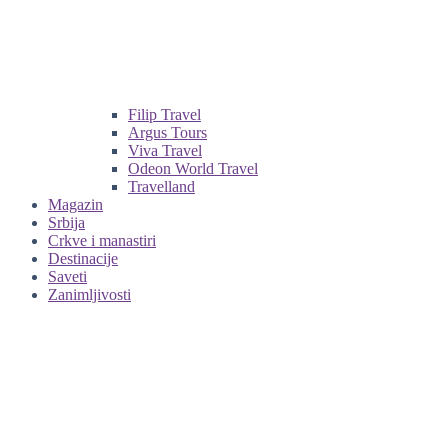
Filip Travel
Argus Tours
Viva Travel
Odeon World Travel
Travelland
Magazin
Srbija
Crkve i manastiri
Destinacije
Saveti
Zanimljivosti