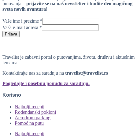
putovanja –
prijavite se na naš newsletter i budite deo magičnog
sveta novih avantura
!
Vaše ime i prezime
*
Vaša e-mail adresa
*
Prijava
Travelist je zabavni portal o putovanjima, životu, društvu i aktuelnim
temama.
Kontaktirajte nas za saradnju na
travelist@travelist.rs
Pogledajte i posebnu ponudu za saradnju.
Korisno
Najbolji recepti
Rođendanski pokloni
Aerodrom parking
Pomoć na putu
Najbolji recepti