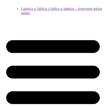
Latinica u ćirilicu i ćirilica u latinicu – konvertor teksta
online