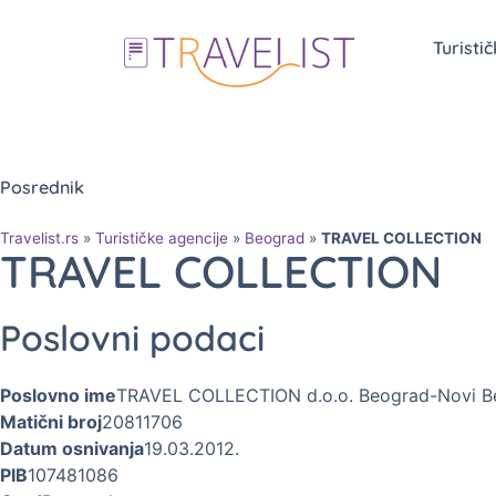
Turisti
Posrednik
Travelist.rs
»
Turističke agencije
»
Beograd
»
TRAVEL COLLECTION
TRAVEL COLLECTION
Poslovni podaci
Poslovno ime
TRAVEL COLLECTION d.o.o. Beograd-Novi B
Matični broj
20811706
Datum osnivanja
19.03.2012.
PIB
107481086