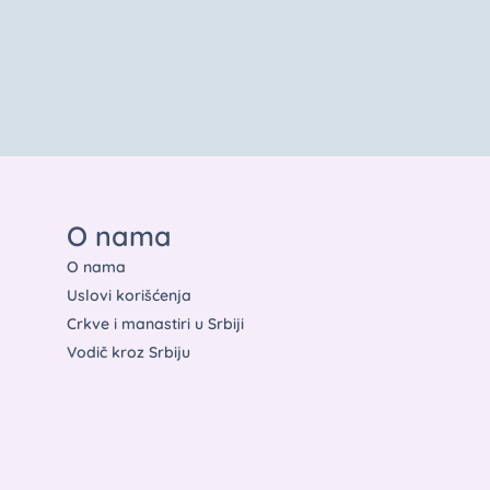
O nama
O nama
Uslovi korišćenja
Crkve i manastiri u Srbiji
Vodič kroz Srbiju