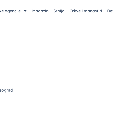
čke agencije
Magazin
Srbija
Crkve i manastiri
Des
eograd