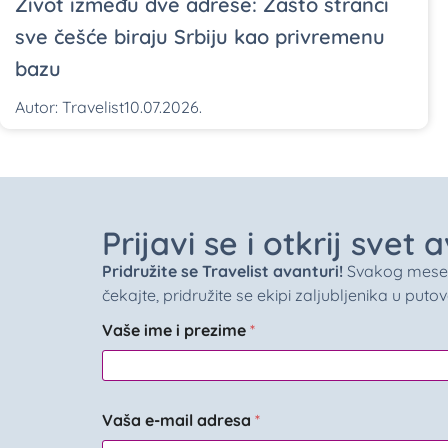
Život između dve adrese: Zašto stranci
sve češće biraju Srbiju kao privremenu
bazu
Autor:
Travelist
10.07.2026.
Prijavi se i otkrij svet
Pridružite se Travelist avanturi!
Svakog meseca 
čekajte, pridružite se ekipi zaljubljenika u puto
Vaše ime i prezime
*
Vaša e-mail adresa
*