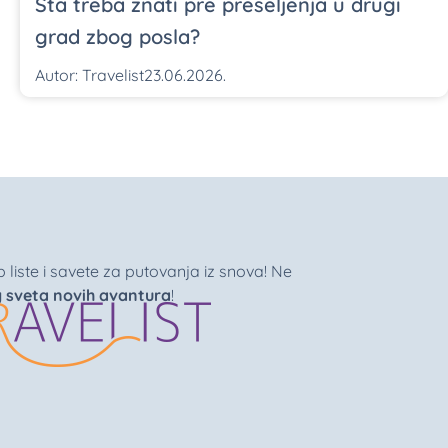
Šta treba znati pre preseljenja u drugi
grad zbog posla?
Autor:
Travelist
23.06.2026.
liste i savete za putovanja iz snova! Ne
g sveta novih avantura
!