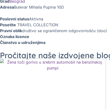
Grad
Beograd
Adresa
Bulevar Mihaila Pupina 10D
Poslovni status
Aktivna
Posetite
TRAVEL COLLECTION
Pravni oblik
društvo sa ograničenom odgovornošću (doo)
Oznaka licence
Članstvo u udruženjima
Pročitajte naše izdvojene bl