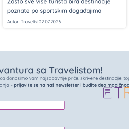
Zašto sve više turista bira destinacije
poznate po sportskim događajima
Autor:
Travelist
02.07.2026.
 avantura sa Travelistom!
donosimo vam najzabavnije priče, skrivene destinacije, top 
vanja –
prijavite se na naš newsletter i budite deo magično