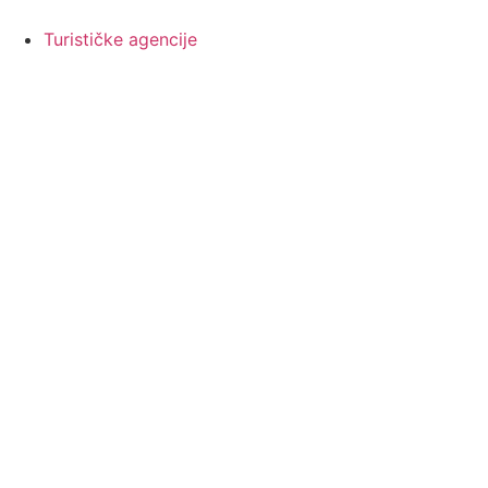
Skočite
na
Turističke agencije
sadržaj