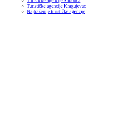
Turističke agencije Subotica
Turističke agencije Kragujevac
Najtraženije turističke agencije