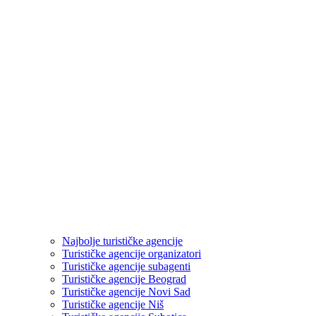
Najbolje turističke agencije
Turističke agencije organizatori
Turističke agencije subagenti
Turističke agencije Beograd
Turističke agencije Novi Sad
Turističke agencije Niš