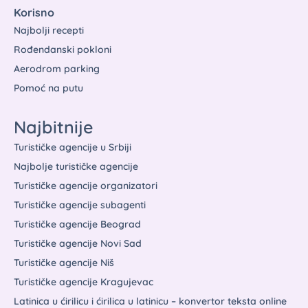
Korisno
Najbolji recepti
Rođendanski pokloni
Aerodrom parking
Pomoć na putu
Najbitnije
Turističke agencije u Srbiji
Najbolje turističke agencije
Turističke agencije organizatori
Turističke agencije subagenti
Turističke agencije Beograd
Turističke agencije Novi Sad
Turističke agencije Niš
Turističke agencije Kragujevac
Latinica u ćirilicu i ćirilica u latinicu – konvertor teksta online