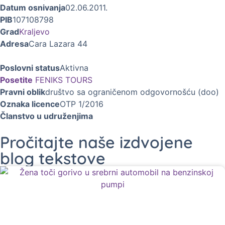
Datum osnivanja
02.06.2011.
PIB
107108798
Grad
Kraljevo
Adresa
Cara Lazara 44
Poslovni status
Aktivna
Posetite
FENIKS TOURS
Pravni oblik
društvo sa ograničenom odgovornošću (doo)
Oznaka licence
OTP 1/2016
Članstvo u udruženjima
Pročitajte naše izdvojene
blog tekstove