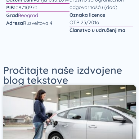
odgovornošću (doo)
PIB
108710970
Oznaka licence
Grad
Beograd
OTP 23/2016
Adresa
Ruzveltova 4
Članstvo u udruženjima
Pročitajte naše izdvojene
blog tekstove