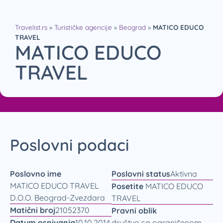
Travelist.rs
»
Turističke agencije
»
Beograd
»
MATICO EDUCO
TRAVEL
MATICO EDUCO
TRAVEL
Poslovni podaci
Poslovno ime
Poslovni status
Aktivna
MATICO EDUCO TRAVEL
Posetite
MATICO EDUCO
D.O.O. Beograd-Zvezdara
TRAVEL
Matični broj
21052370
Pravni oblik
Datum osnivanja
10.10.2014.
društvo sa ograničenom