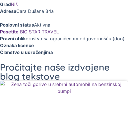
Grad
Niš
Adresa
Cara Dušana 84a
Poslovni status
Aktivna
Posetite
BIG STAR TRAVEL
Pravni oblik
društvo sa ograničenom odgovornošću (doo)
Oznaka licence
Članstvo u udruženjima
Pročitajte naše izdvojene
blog tekstove