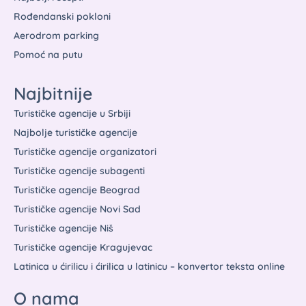
Rođendanski pokloni
Aerodrom parking
Pomoć na putu
Najbitnije
Turističke agencije u Srbiji
Najbolje turističke agencije
Turističke agencije organizatori
Turističke agencije subagenti
Turističke agencije Beograd
Turističke agencije Novi Sad
Turističke agencije Niš
Turističke agencije Kragujevac
Latinica u ćirilicu i ćirilica u latinicu – konvertor teksta online
O nama