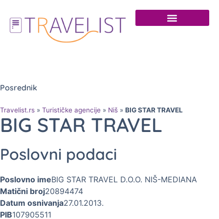
Posrednik
Travelist.rs
»
Turističke agencije
»
Niš
»
BIG STAR TRAVEL
BIG STAR TRAVEL
Poslovni podaci
Poslovno ime
BIG STAR TRAVEL D.O.O. NIŠ-MEDIANA
Matični broj
20894474
Datum osnivanja
27.01.2013.
PIB
107905511