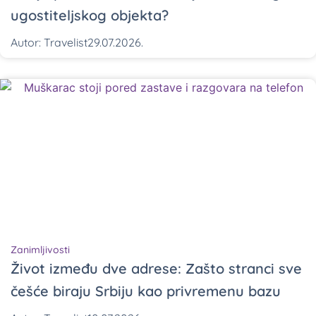
ugostiteljskog objekta?
Autor:
Travelist
29.07.2026.
Zanimljivosti
Život između dve adrese: Zašto stranci sve
češće biraju Srbiju kao privremenu bazu