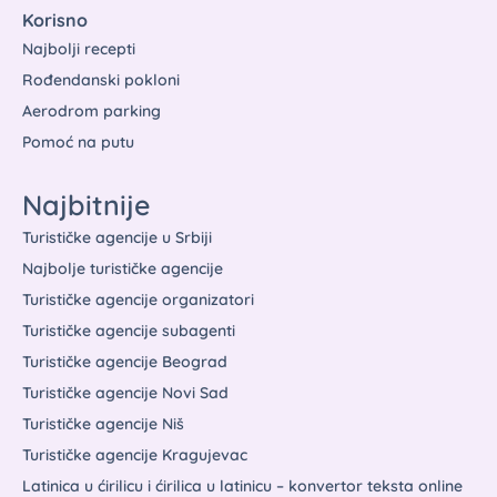
Korisno
Najbolji recepti
Rođendanski pokloni
Aerodrom parking
Pomoć na putu
Najbitnije
Turističke agencije u Srbiji
Najbolje turističke agencije
Turističke agencije organizatori
Turističke agencije subagenti
Turističke agencije Beograd
Turističke agencije Novi Sad
Turističke agencije Niš
Turističke agencije Kragujevac
Latinica u ćirilicu i ćirilica u latinicu – konvertor teksta online