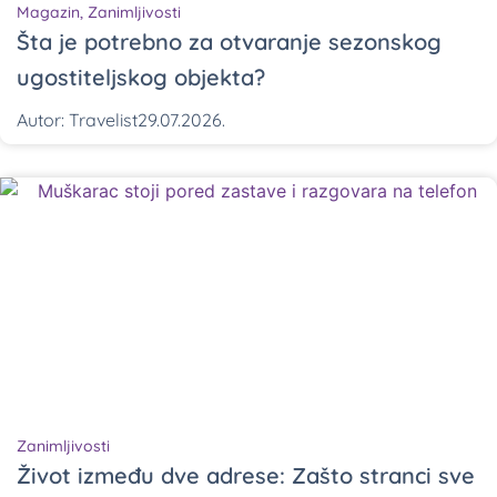
Magazin
,
Zanimljivosti
Šta je potrebno za otvaranje sezonskog
ugostiteljskog objekta?
Autor:
Travelist
29.07.2026.
Zanimljivosti
Život između dve adrese: Zašto stranci sve