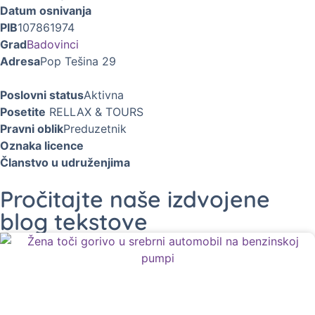
Datum osnivanja
PIB
107861974
Grad
Badovinci
Adresa
Pop Tešina 29
Poslovni status
Aktivna
Posetite
RELLAX & TOURS
Pravni oblik
Preduzetnik
Oznaka licence
Članstvo u udruženjima
Pročitajte naše izdvojene
blog tekstove