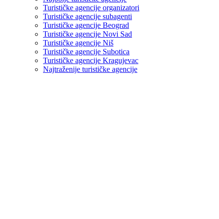
Turističke agencije organizatori
Turističke agencije subagenti
Turističke agencije Beograd
Turističke agencije Novi Sad
Turističke agencije Niš
Turističke agencije Subotica
Turističke agencije Kragujevac
Najtraženije turističke agencije