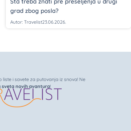
Šta treba znati pre preseljenja u drugi
grad zbog posla?
Autor:
Travelist
23.06.2026.
liste i savete za putovanja iz snova! Ne
g sveta novih avantura
!