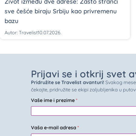
Život između dve adrese: Zašto stranci
sve češće biraju Srbiju kao privremenu
bazu
Autor:
Travelist
10.07.2026.
Prijavi se i otkrij svet
Pridružite se Travelist avanturi!
Svakog meseca 
čekajte, pridružite se ekipi zaljubljenika u puto
Vaše ime i prezime
*
Vaša e-mail adresa
*