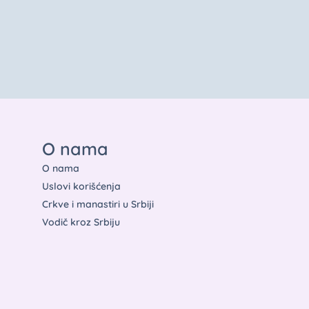
O nama
O nama
Uslovi korišćenja
Crkve i manastiri u Srbiji
Vodič kroz Srbiju