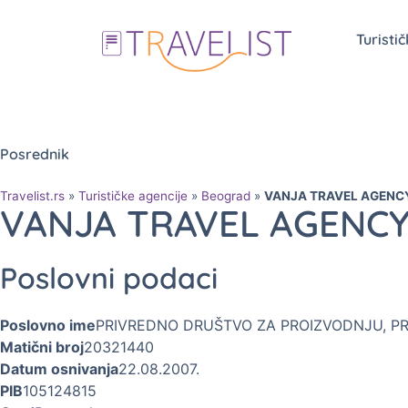
Turisti
Posrednik
Travelist.rs
»
Turističke agencije
»
Beograd
»
VANJA TRAVEL AGENC
VANJA TRAVEL AGENC
Poslovni podaci
Poslovno ime
PRIVREDNO DRUŠTVO ZA PROIZVODNJU, P
Matični broj
20321440
Datum osnivanja
22.08.2007.
PIB
105124815