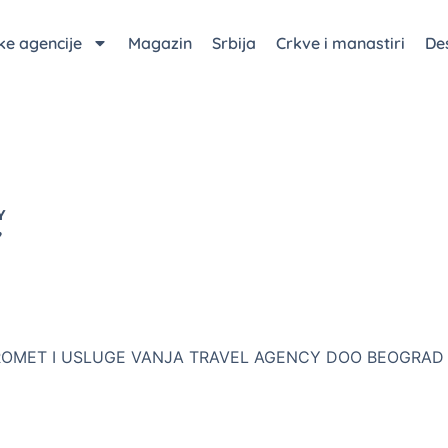
čke agencije
Magazin
Srbija
Crkve i manastiri
Des
Y
Y
ROMET I USLUGE VANJA TRAVEL AGENCY DOO BEOGRAD