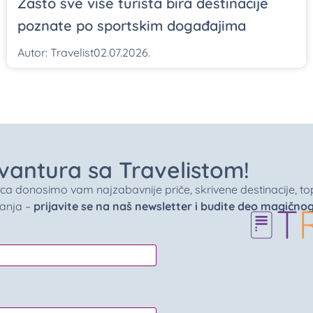
Zašto sve više turista bira destinacije
poznate po sportskim događajima
Autor:
Travelist
02.07.2026.
 avantura sa Travelistom!
donosimo vam najzabavnije priče, skrivene destinacije, top 
vanja –
prijavite se na naš newsletter i budite deo magično