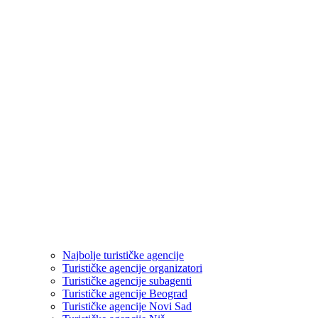
Najbolje turističke agencije
Turističke agencije organizatori
Turističke agencije subagenti
Turističke agencije Beograd
Turističke agencije Novi Sad